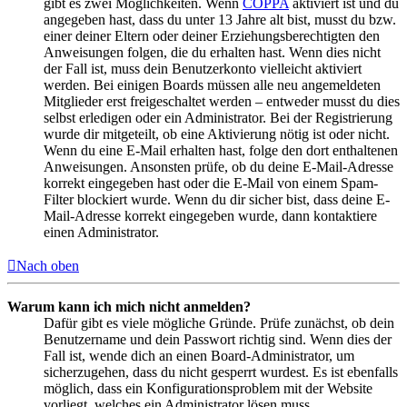
gibt es zwei Möglichkeiten. Wenn
COPPA
aktiviert ist und du
angegeben hast, dass du unter 13 Jahre alt bist, musst du bzw.
einer deiner Eltern oder deiner Erziehungsberechtigten den
Anweisungen folgen, die du erhalten hast. Wenn dies nicht
der Fall ist, muss dein Benutzerkonto vielleicht aktiviert
werden. Bei einigen Boards müssen alle neu angemeldeten
Mitglieder erst freigeschaltet werden – entweder musst du dies
selbst erledigen oder ein Administrator. Bei der Registrierung
wurde dir mitgeteilt, ob eine Aktivierung nötig ist oder nicht.
Wenn du eine E-Mail erhalten hast, folge den dort enthaltenen
Anweisungen. Ansonsten prüfe, ob du deine E-Mail-Adresse
korrekt eingegeben hast oder die E-Mail von einem Spam-
Filter blockiert wurde. Wenn du dir sicher bist, dass deine E-
Mail-Adresse korrekt eingegeben wurde, dann kontaktiere
einen Administrator.
Nach oben
Warum kann ich mich nicht anmelden?
Dafür gibt es viele mögliche Gründe. Prüfe zunächst, ob dein
Benutzername und dein Passwort richtig sind. Wenn dies der
Fall ist, wende dich an einen Board-Administrator, um
sicherzugehen, dass du nicht gesperrt wurdest. Es ist ebenfalls
möglich, dass ein Konfigurationsproblem mit der Website
vorliegt, welches ein Administrator lösen muss.