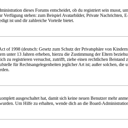
istration dieses Forums entscheidet, ob du registriert sein musst, um Be
zur Verfügung stehen: zum Beispiel Avatarbilder, Private Nachrichten, 
igt ist und dir zahlreiche Vorteile bietet.
t of 1998 (deutsch: Gesetz zum Schutz der Privatsphäre von Kindern i
ern unter 13 Jahren erheben, hierzu die Zustimmung der Eltern bezieh
dich zu registrieren versuchst, zutrifft, ziehe einen rechtlichen Beista
stelle für Rechtsangelegenheiten jeglicher Art ist; außer solchen, die
erden.
 komplett ausgeschaltet hat, damit sich keine neuen Benutzer mehr anm
 wurden. Um Hilfe zu erhalten, wende dich an die Board-Administratio