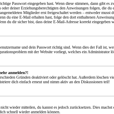
richtige Passwort eingegeben hast. Wenn diese stimmen, dann gibt es
ern oder deiner Erziehungsberechtigten den Anweisungen folgen, die du e
 angemeldeten Mitglieder erst freigeschaltet werden – entweder musst du
. Wenn du eine E-Mail erhalten hast, folge den dort enthaltenen Anweis
nn du dir sicher bist, dass deine E-Mail-Adresse korrekt eingegeben w
Benutzername und dein Passwort richtig sind. Wenn dies der Fall ist, w
igurationsproblem mit der Website vorliegt, welches ein Administrator l
t mehr anmelden?!
rschieden Gründen deaktiviert oder gelöscht hat. Außerdem löschen vie
triere dich einfach erneut und nimm aktiv an den Diskussionen teil!
 nicht wieder mitteilen, du kannst es jedoch zurücksetzen. Dies machs
 dich schnell wieder anmelden können.