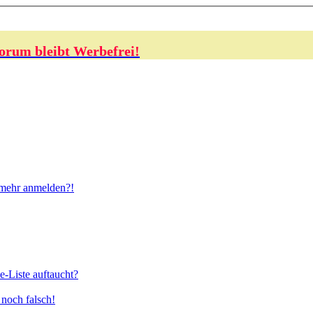
orum bleibt Werbefrei!
t mehr anmelden?!
e-Liste auftaucht?
 noch falsch!