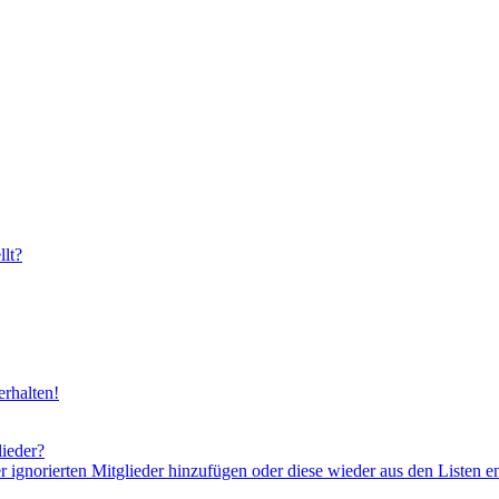
lt?
rhalten!
lieder?
er ignorierten Mitglieder hinzufügen oder diese wieder aus den Listen e