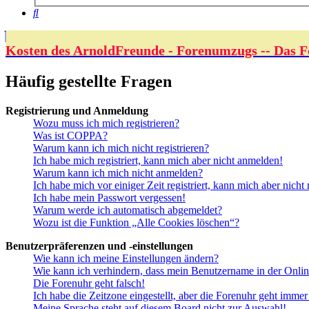
Suche
Kosten des ArnoldFreunde - Forenumzugs -- Das F
Häufig gestellte Fragen
Registrierung und Anmeldung
Wozu muss ich mich registrieren?
Was ist COPPA?
Warum kann ich mich nicht registrieren?
Ich habe mich registriert, kann mich aber nicht anmelden!
Warum kann ich mich nicht anmelden?
Ich habe mich vor einiger Zeit registriert, kann mich aber nich
Ich habe mein Passwort vergessen!
Warum werde ich automatisch abgemeldet?
Wozu ist die Funktion „Alle Cookies löschen“?
Benutzerpräferenzen und -einstellungen
Wie kann ich meine Einstellungen ändern?
Wie kann ich verhindern, dass mein Benutzername in der Onlin
Die Forenuhr geht falsch!
Ich habe die Zeitzone eingestellt, aber die Forenuhr geht immer
Meine Sprache steht auf diesem Board nicht zur Auswahl!