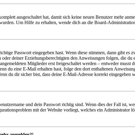
 komplett ausgeschaltet hat, damit sich keine neuen Benutzer mehr anm
 wurden. Um Hilfe zu erhalten, wende dich an die Board-Administratio
richtige Passwort eingegeben hast. Wenn diese stimmen, dann gibt es
ern oder deiner Erziehungsberechtigten den Anweisungen folgen, die du e
 angemeldeten Mitglieder erst freigeschaltet werden – entweder musst du
. Wenn du eine E-Mail erhalten hast, folge den dort enthaltenen Anweis
nn du dir sicher bist, dass deine E-Mail-Adresse korrekt eingegeben w
Benutzername und dein Passwort richtig sind. Wenn dies der Fall ist, w
igurationsproblem mit der Website vorliegt, welches ein Administrator l
t mehr anmelden?!