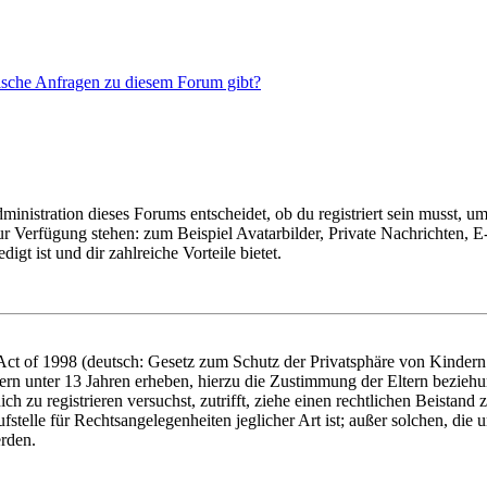
tische Anfragen zu diesem Forum gibt?
istration dieses Forums entscheidet, ob du registriert sein musst, um Be
zur Verfügung stehen: zum Beispiel Avatarbilder, Private Nachrichten, 
igt ist und dir zahlreiche Vorteile bietet.
t of 1998 (deutsch: Gesetz zum Schutz der Privatsphäre von Kindern i
ern unter 13 Jahren erheben, hierzu die Zustimmung der Eltern bezieh
dich zu registrieren versuchst, zutrifft, ziehe einen rechtlichen Beista
stelle für Rechtsangelegenheiten jeglicher Art ist; außer solchen, die
erden.