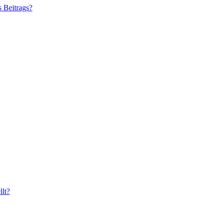
s Beitrags?
lt?