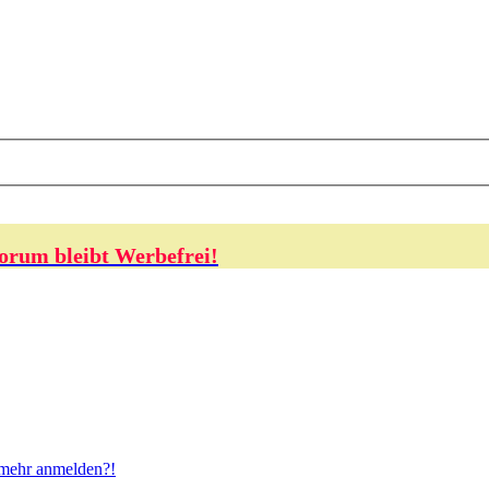
orum bleibt Werbefrei!
t mehr anmelden?!