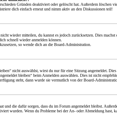
rschieden Gründen deaktiviert oder gelöscht hat. Außerdem löschen vie
triere dich einfach erneut und nimm aktiv an den Diskussionen teil!
 nicht wieder mitteilen, du kannst es jedoch zurücksetzen. Dies machs
 dich schnell wieder anmelden können.
ückzusetzen, so wende dich an die Board-Administration.
en“ nicht auswählst, wirst du nur für eine Sitzung angemeldet. Dies
Angemeldet bleiben“ beim Anmelden auswählen. Dies ist nicht empfehle
Verfügung steht, dann wurde sie vermutlich von der Board-Administratio
 hat und die dafür sorgen, dass du im Forum angemeldet bleibst. Außer
tiviert wurden. Wenn du Probleme bei der An- oder Abmeldung hast, ka