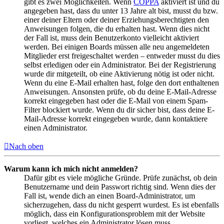
gibt es zwei Möglichkeiten. Wenn
COPPA
aktiviert ist und du
angegeben hast, dass du unter 13 Jahre alt bist, musst du bzw.
einer deiner Eltern oder deiner Erziehungsberechtigten den
Anweisungen folgen, die du erhalten hast. Wenn dies nicht
der Fall ist, muss dein Benutzerkonto vielleicht aktiviert
werden. Bei einigen Boards müssen alle neu angemeldeten
Mitglieder erst freigeschaltet werden – entweder musst du dies
selbst erledigen oder ein Administrator. Bei der Registrierung
wurde dir mitgeteilt, ob eine Aktivierung nötig ist oder nicht.
Wenn du eine E-Mail erhalten hast, folge den dort enthaltenen
Anweisungen. Ansonsten prüfe, ob du deine E-Mail-Adresse
korrekt eingegeben hast oder die E-Mail von einem Spam-
Filter blockiert wurde. Wenn du dir sicher bist, dass deine E-
Mail-Adresse korrekt eingegeben wurde, dann kontaktiere
einen Administrator.
Nach oben
Warum kann ich mich nicht anmelden?
Dafür gibt es viele mögliche Gründe. Prüfe zunächst, ob dein
Benutzername und dein Passwort richtig sind. Wenn dies der
Fall ist, wende dich an einen Board-Administrator, um
sicherzugehen, dass du nicht gesperrt wurdest. Es ist ebenfalls
möglich, dass ein Konfigurationsproblem mit der Website
vorliegt, welches ein Administrator lösen muss.