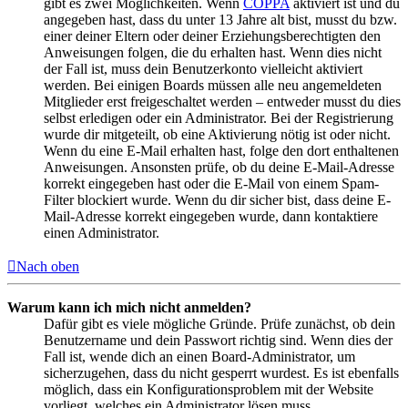
gibt es zwei Möglichkeiten. Wenn
COPPA
aktiviert ist und du
angegeben hast, dass du unter 13 Jahre alt bist, musst du bzw.
einer deiner Eltern oder deiner Erziehungsberechtigten den
Anweisungen folgen, die du erhalten hast. Wenn dies nicht
der Fall ist, muss dein Benutzerkonto vielleicht aktiviert
werden. Bei einigen Boards müssen alle neu angemeldeten
Mitglieder erst freigeschaltet werden – entweder musst du dies
selbst erledigen oder ein Administrator. Bei der Registrierung
wurde dir mitgeteilt, ob eine Aktivierung nötig ist oder nicht.
Wenn du eine E-Mail erhalten hast, folge den dort enthaltenen
Anweisungen. Ansonsten prüfe, ob du deine E-Mail-Adresse
korrekt eingegeben hast oder die E-Mail von einem Spam-
Filter blockiert wurde. Wenn du dir sicher bist, dass deine E-
Mail-Adresse korrekt eingegeben wurde, dann kontaktiere
einen Administrator.
Nach oben
Warum kann ich mich nicht anmelden?
Dafür gibt es viele mögliche Gründe. Prüfe zunächst, ob dein
Benutzername und dein Passwort richtig sind. Wenn dies der
Fall ist, wende dich an einen Board-Administrator, um
sicherzugehen, dass du nicht gesperrt wurdest. Es ist ebenfalls
möglich, dass ein Konfigurationsproblem mit der Website
vorliegt, welches ein Administrator lösen muss.