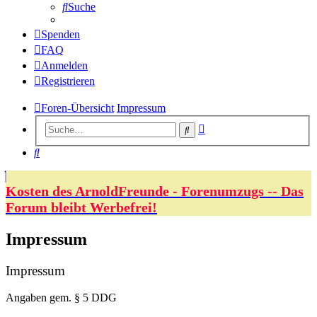
Suche
Spenden
FAQ
Anmelden
Registrieren
Foren-Übersicht
Impressum
Erweiterte
Suche
Suche
Suche
Kosten des ArnoldFreunde - Forenumzugs -- Das
Forum bleibt Werbefrei!
Impressum
Impressum
Angaben gem. § 5 DDG