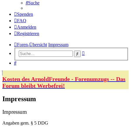
Suche
Spenden
FAQ
Anmelden
Registrieren
Foren-Übersicht
Impressum
Erweiterte
Suche
Suche
Suche
Kosten des ArnoldFreunde - Forenumzugs -- Das
Forum bleibt Werbefrei!
Impressum
Impressum
Angaben gem. § 5 DDG