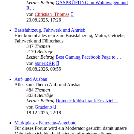
Letzter Beitrag
GASPRÜFUNG an Wohnwagen und
R…
Neuester
von
Christian_Thomas
Beitrag
20.08.2025, 17:26
Basisfahrzeug, Fahrwerk und Antrieb
Hier kommt alles rein zum Basisfahrzeug, Motor, Getriebe,
Fahrwerk und Führerhaus
347
Themen
2170
Beiträge
Letzter Beitrag
Best Gaming Facebook Page to …
Neuester
von
abnerRRR
Beitrag
06.08.2026, 09:55
Auf- und Ausbau
Alles zum Thema Auf- und Ausbau
484
Themen
3038
Beiträge
Letzter Beitrag
Dometic kühlschrank Ersatztei…
Neuester
von
Graziano
Beitrag
18.12.2025, 22:18
Marktplatz - Fahrzeug-Angebote
Für dieses Forum wird ein Moderator gesucht, damit unsere
Mitglieder sich hier bald wieder informieren können.