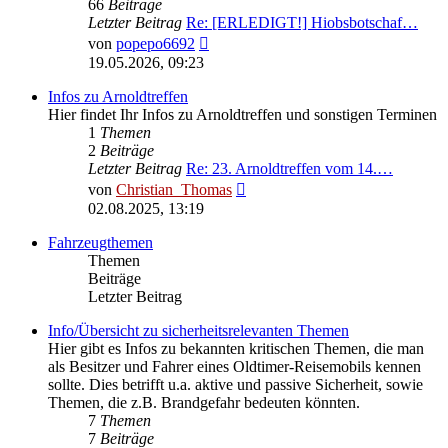
66
Beiträge
Letzter Beitrag
Re: [ERLEDIGT!] Hiobsbotschaf…
Neuester
von
popepo6692
Beitrag
19.05.2026, 09:23
Infos zu Arnoldtreffen
Hier findet Ihr Infos zu Arnoldtreffen und sonstigen Terminen
1
Themen
2
Beiträge
Letzter Beitrag
Re: 23. Arnoldtreffen vom 14.…
Neuester
von
Christian_Thomas
Beitrag
02.08.2025, 13:19
Fahrzeugthemen
Themen
Beiträge
Letzter Beitrag
Info/Übersicht zu sicherheitsrelevanten Themen
Hier gibt es Infos zu bekannten kritischen Themen, die man
als Besitzer und Fahrer eines Oldtimer-Reisemobils kennen
sollte. Dies betrifft u.a. aktive und passive Sicherheit, sowie
Themen, die z.B. Brandgefahr bedeuten könnten.
7
Themen
7
Beiträge