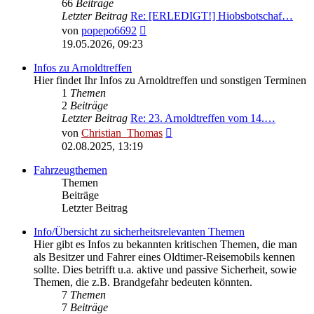
66
Beiträge
Letzter Beitrag
Re: [ERLEDIGT!] Hiobsbotschaf…
Neuester
von
popepo6692
Beitrag
19.05.2026, 09:23
Infos zu Arnoldtreffen
Hier findet Ihr Infos zu Arnoldtreffen und sonstigen Terminen
1
Themen
2
Beiträge
Letzter Beitrag
Re: 23. Arnoldtreffen vom 14.…
Neuester
von
Christian_Thomas
Beitrag
02.08.2025, 13:19
Fahrzeugthemen
Themen
Beiträge
Letzter Beitrag
Info/Übersicht zu sicherheitsrelevanten Themen
Hier gibt es Infos zu bekannten kritischen Themen, die man
als Besitzer und Fahrer eines Oldtimer-Reisemobils kennen
sollte. Dies betrifft u.a. aktive und passive Sicherheit, sowie
Themen, die z.B. Brandgefahr bedeuten könnten.
7
Themen
7
Beiträge