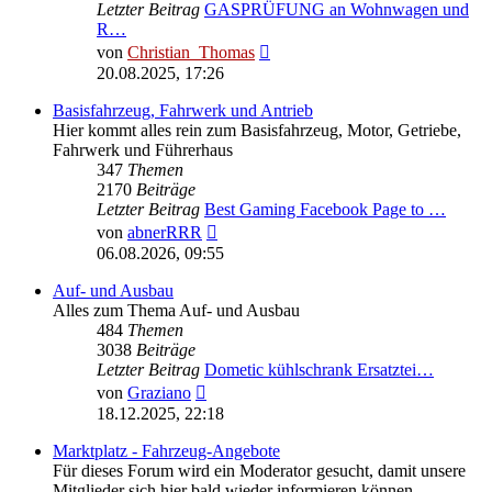
Letzter Beitrag
GASPRÜFUNG an Wohnwagen und
R…
Neuester
von
Christian_Thomas
Beitrag
20.08.2025, 17:26
Basisfahrzeug, Fahrwerk und Antrieb
Hier kommt alles rein zum Basisfahrzeug, Motor, Getriebe,
Fahrwerk und Führerhaus
347
Themen
2170
Beiträge
Letzter Beitrag
Best Gaming Facebook Page to …
Neuester
von
abnerRRR
Beitrag
06.08.2026, 09:55
Auf- und Ausbau
Alles zum Thema Auf- und Ausbau
484
Themen
3038
Beiträge
Letzter Beitrag
Dometic kühlschrank Ersatztei…
Neuester
von
Graziano
Beitrag
18.12.2025, 22:18
Marktplatz - Fahrzeug-Angebote
Für dieses Forum wird ein Moderator gesucht, damit unsere
Mitglieder sich hier bald wieder informieren können.