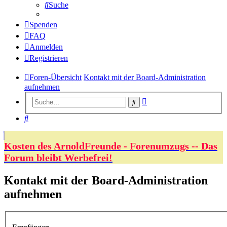
Suche
Spenden
FAQ
Anmelden
Registrieren
Foren-Übersicht
Kontakt mit der Board-Administration
aufnehmen
Erweiterte
Suche
Suche
Suche
Kosten des ArnoldFreunde - Forenumzugs -- Das
Forum bleibt Werbefrei!
Kontakt mit der Board-Administration
aufnehmen