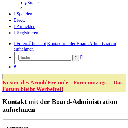
Suche
Spenden
FAQ
Anmelden
Registrieren
Foren-Übersicht
Kontakt mit der Board-Administration
aufnehmen
Erweiterte
Suche
Suche
Suche
Kosten des ArnoldFreunde - Forenumzugs -- Das
Forum bleibt Werbefrei!
Kontakt mit der Board-Administration
aufnehmen