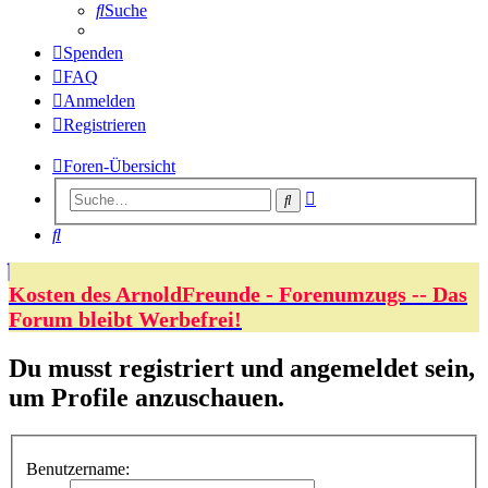
Suche
Spenden
FAQ
Anmelden
Registrieren
Foren-Übersicht
Erweiterte
Suche
Suche
Suche
Kosten des ArnoldFreunde - Forenumzugs -- Das
Forum bleibt Werbefrei!
Du musst registriert und angemeldet sein,
um Profile anzuschauen.
Benutzername: