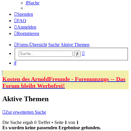
Suche
Spenden
FAQ
Anmelden
Registrieren
Foren-Übersicht
Suche
Aktive Themen
Erweiterte
Suche
Suche
Suche
Kosten des ArnoldFreunde - Forenumzugs -- Das
Forum bleibt Werbefrei!
Aktive Themen
Zur erweiterten Suche
Die Suche ergab 0 Treffer • Seite
1
von
1
Es wurden keine passenden Ergebnisse gefunden.