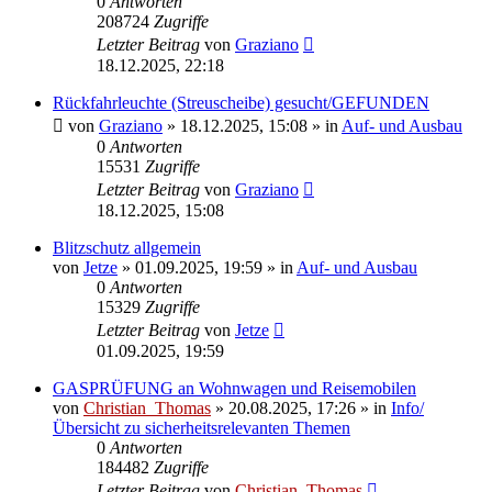
0
Antworten
208724
Zugriffe
Letzter Beitrag
von
Graziano
18.12.2025, 22:18
Rückfahrleuchte (Streuscheibe) gesucht/GEFUNDEN
von
Graziano
»
18.12.2025, 15:08
» in
Auf- und Ausbau
0
Antworten
15531
Zugriffe
Letzter Beitrag
von
Graziano
18.12.2025, 15:08
Blitzschutz allgemein
von
Jetze
»
01.09.2025, 19:59
» in
Auf- und Ausbau
0
Antworten
15329
Zugriffe
Letzter Beitrag
von
Jetze
01.09.2025, 19:59
GASPRÜFUNG an Wohnwagen und Reisemobilen
von
Christian_Thomas
»
20.08.2025, 17:26
» in
Info/
Übersicht zu sicherheitsrelevanten Themen
0
Antworten
184482
Zugriffe
Letzter Beitrag
von
Christian_Thomas