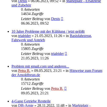
von
Denis
»
06.06.2023, 09:52
» in
Marktplatz - Ersatzteile
und Zubehör
0
Antworten
14634
Zugriffe
Letzter Beitrag
von
Denis
06.06.2023, 09:52
10 Jahre Probleme mit der Kühlung / jetzt gelößt
von
trialrider
»
21.05.2023, 11:26
» in
Basisfahrzeug,
Fahrwerk und Antrieb
0
Antworten
15805
Zugriffe
Letzter Beitrag
von
trialrider
21.05.2023, 11:26
Problem mit gmail.com und anderen...
von
Petra B.
»
09.05.2023, 21:21
» in
Hinweise zum Forum
der Arnoldfreun.de
0
Antworten
15712
Zugriffe
Letzter Beitrag
von
Petra B.
09.05.2023, 21:21
4-Gang Getriebe Restteile
von
DB-Arnie
»
28.11.2022, 11:48
» in
Marktplatz -