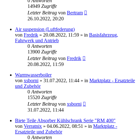
0
Antworten
14949
Zugriffe
Letzter Beitrag
von
Bertram
26.10.2022, 20:20
Air suspension (Luftfederung)
von
Fredrik
»
20.08.2022, 11:59
» in
Basisfahrzeug,
Fahrwerk und Antrieb
0
Antworten
13900
Zugriffe
Letzter Beitrag
von
Fredrik
20.08.2022, 11:59
Warmwasserboiler
von
xsborni
»
31.07.2022, 11:44
» in
Marktplatz - Ersatzteile
und Zubehör
0
Antworten
15520
Zugriffe
Letzter Beitrag
von
xsborni
31.07.2022, 11:44
Biete Teile Absorber Kühlschrank Serie "RM 400"
von
Verratnix
»
04.06.2022, 08:51
» in
Marktplatz -
Ersatzteile und Zubehör
0
Antworten