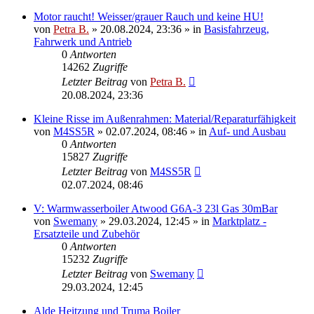
Motor raucht! Weisser/grauer Rauch und keine HU!
von
Petra B.
»
20.08.2024, 23:36
» in
Basisfahrzeug,
Fahrwerk und Antrieb
0
Antworten
14262
Zugriffe
Letzter Beitrag
von
Petra B.
20.08.2024, 23:36
Kleine Risse im Außenrahmen: Material/Reparaturfähigkeit
von
M4SS5R
»
02.07.2024, 08:46
» in
Auf- und Ausbau
0
Antworten
15827
Zugriffe
Letzter Beitrag
von
M4SS5R
02.07.2024, 08:46
V: Warmwasserboiler Atwood G6A-3 23l Gas 30mBar
von
Swemany
»
29.03.2024, 12:45
» in
Marktplatz -
Ersatzteile und Zubehör
0
Antworten
15232
Zugriffe
Letzter Beitrag
von
Swemany
29.03.2024, 12:45
Alde Heitzung und Truma Boiler