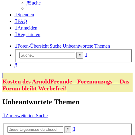
Suche
Spenden
FAQ
Anmelden
Registrieren
Foren-Übersicht
Suche
Unbeantwortete Themen
Erweiterte
Suche
Suche
Suche
Kosten des ArnoldFreunde - Forenumzugs -- Das
Forum bleibt Werbefrei!
Unbeantwortete Themen
Zur erweiterten Suche
Erweiterte
Suche
Suche