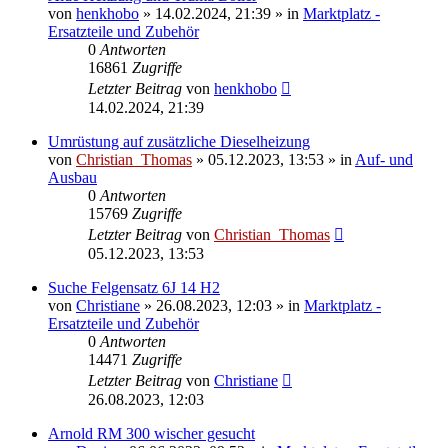
von
henkhobo
»
14.02.2024, 21:39
» in
Marktplatz -
Ersatzteile und Zubehör
0
Antworten
16861
Zugriffe
Letzter Beitrag
von
henkhobo
14.02.2024, 21:39
Umrüstung auf zusätzliche Dieselheizung
von
Christian_Thomas
»
05.12.2023, 13:53
» in
Auf- und
Ausbau
0
Antworten
15769
Zugriffe
Letzter Beitrag
von
Christian_Thomas
05.12.2023, 13:53
Suche Felgensatz 6J 14 H2
von
Christiane
»
26.08.2023, 12:03
» in
Marktplatz -
Ersatzteile und Zubehör
0
Antworten
14471
Zugriffe
Letzter Beitrag
von
Christiane
26.08.2023, 12:03
Arnold RM 300 wischer gesucht