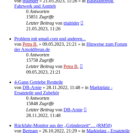
von
trialrider
»
21.05.2023, 11:26
» in
Basisfahrzeug,
Fahrwerk und Antrieb
0
Antworten
15851
Zugriffe
Letzter Beitrag
von
trialrider
21.05.2023, 11:26
Problem mit gmail.com und anderen...
von
Petra B.
»
09.05.2023, 21:21
» in
Hinweise zum Forum
der Arnoldfreun.de
0
Antworten
15758
Zugriffe
Letzter Beitrag
von
Petra B.
09.05.2023, 21:21
4-Gang Getriebe Restteile
von
DB-Arnie
»
28.11.2022, 11:48
» in
Marktplatz -
Ersatzteile und Zubehör
0
Antworten
15848
Zugriffe
Letzter Beitrag
von
DB-Arnie
28.11.2022, 11:48
Rückfahr-Monitor aus der „Gründerzeit“… (RM50)
von
Bertram
»
26.10.2022, 21:29
» in
Marktplatz - Ersatzteile