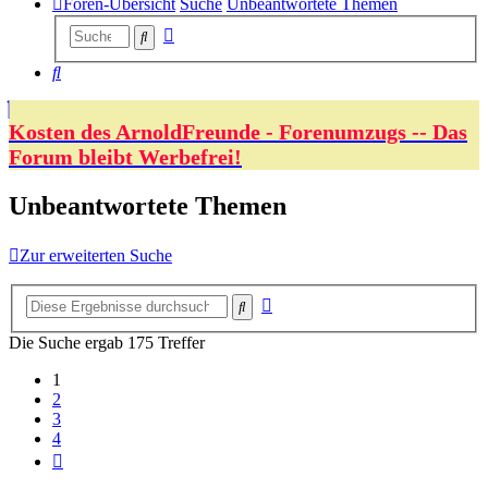
Foren-Übersicht
Suche
Unbeantwortete Themen
Erweiterte
Suche
Suche
Suche
Kosten des ArnoldFreunde - Forenumzugs -- Das
Forum bleibt Werbefrei!
Unbeantwortete Themen
Zur erweiterten Suche
Erweiterte
Suche
Suche
Die Suche ergab 175 Treffer
1
2
3
4
Nächste