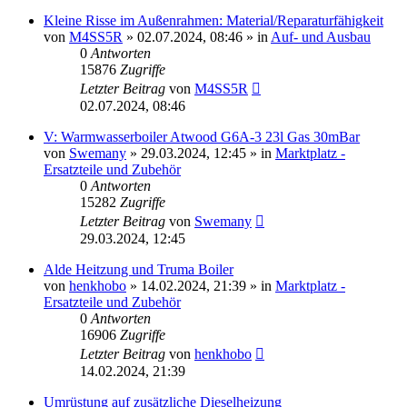
Kleine Risse im Außenrahmen: Material/Reparaturfähigkeit
von
M4SS5R
»
02.07.2024, 08:46
» in
Auf- und Ausbau
0
Antworten
15876
Zugriffe
Letzter Beitrag
von
M4SS5R
02.07.2024, 08:46
V: Warmwasserboiler Atwood G6A-3 23l Gas 30mBar
von
Swemany
»
29.03.2024, 12:45
» in
Marktplatz -
Ersatzteile und Zubehör
0
Antworten
15282
Zugriffe
Letzter Beitrag
von
Swemany
29.03.2024, 12:45
Alde Heitzung und Truma Boiler
von
henkhobo
»
14.02.2024, 21:39
» in
Marktplatz -
Ersatzteile und Zubehör
0
Antworten
16906
Zugriffe
Letzter Beitrag
von
henkhobo
14.02.2024, 21:39
Umrüstung auf zusätzliche Dieselheizung