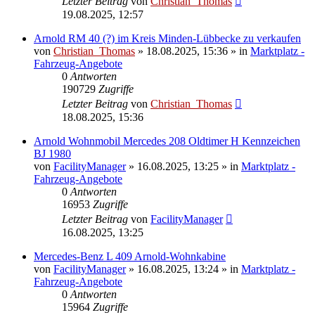
Letzter Beitrag
von
Christian_Thomas
19.08.2025, 12:57
Arnold RM 40 (?) im Kreis Minden-Lübbecke zu verkaufen
von
Christian_Thomas
»
18.08.2025, 15:36
» in
Marktplatz -
Fahrzeug-Angebote
0
Antworten
190729
Zugriffe
Letzter Beitrag
von
Christian_Thomas
18.08.2025, 15:36
Arnold Wohnmobil Mercedes 208 Oldtimer H Kennzeichen
BJ 1980
von
FacilityManager
»
16.08.2025, 13:25
» in
Marktplatz -
Fahrzeug-Angebote
0
Antworten
16953
Zugriffe
Letzter Beitrag
von
FacilityManager
16.08.2025, 13:25
Mercedes-Benz L 409 Arnold-Wohnkabine
von
FacilityManager
»
16.08.2025, 13:24
» in
Marktplatz -
Fahrzeug-Angebote
0
Antworten
15964
Zugriffe