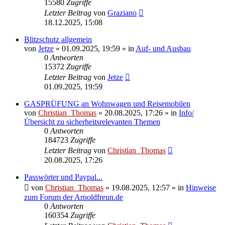
15580
Zugriffe
Letzter Beitrag
von
Graziano
18.12.2025, 15:08
Blitzschutz allgemein
von
Jetze
»
01.09.2025, 19:59
» in
Auf- und Ausbau
0
Antworten
15372
Zugriffe
Letzter Beitrag
von
Jetze
01.09.2025, 19:59
GASPRÜFUNG an Wohnwagen und Reisemobilen
von
Christian_Thomas
»
20.08.2025, 17:26
» in
Info/
Übersicht zu sicherheitsrelevanten Themen
0
Antworten
184723
Zugriffe
Letzter Beitrag
von
Christian_Thomas
20.08.2025, 17:26
Passwörter und Paypal...
von
Christian_Thomas
»
19.08.2025, 12:57
» in
Hinweise
zum Forum der Arnoldfreun.de
0
Antworten
160354
Zugriffe