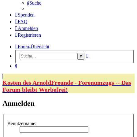
Suche
Spenden
FAQ
Anmelden
Registrieren
Foren-Übersicht
Erweiterte
Suche
Suche
Suche
Kosten des ArnoldFreunde - Forenumzugs -- Das
Forum bleibt Werbefrei!
Anmelden
Benutzername: