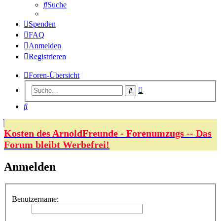
Suche
Spenden
FAQ
Anmelden
Registrieren
Foren-Übersicht
Erweiterte
Suche
Suche
Suche
Kosten des ArnoldFreunde - Forenumzugs -- Das
Forum bleibt Werbefrei!
Anmelden
Benutzername: