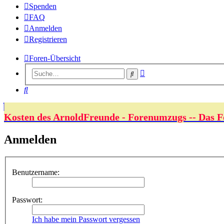
Spenden
FAQ
Anmelden
Registrieren
Foren-Übersicht
Erweiterte
Suche
Suche
Suche
Kosten des ArnoldFreunde - Forenumzugs -- Das F
Anmelden
Benutzername:
Passwort:
Ich habe mein Passwort vergessen