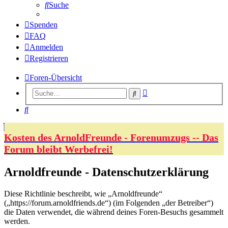
Suche
Spenden
FAQ
Anmelden
Registrieren
Foren-Übersicht
Erweiterte
Suche
Suche
Suche
Kosten des ArnoldFreunde - Forenumzugs -- Das
Forum bleibt Werbefrei!
Arnoldfreunde - Datenschutzerklärung
Diese Richtlinie beschreibt, wie „Arnoldfreunde“
(„https://forum.arnoldfriends.de“) (im Folgenden „der Betreiber“)
die Daten verwendet, die während deines Foren-Besuchs gesammelt
werden.