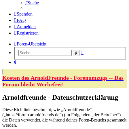
Suche
Spenden
FAQ
Anmelden
Registrieren
Foren-Übersicht
Erweiterte
Suche
Suche
Suche
Kosten des ArnoldFreunde - Forenumzugs -- Das
Forum bleibt Werbefrei!
Arnoldfreunde - Datenschutzerklärung
Diese Richtlinie beschreibt, wie „Arnoldfreunde“
(„https://forum.arnoldfriends.de“) (im Folgenden „der Betreiber“)
die Daten verwendet, die während deines Foren-Besuchs gesammelt
werden.