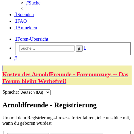
Suche
Spenden
FAQ
Anmelden
Foren-Übersicht
Erweiterte
Suche
Suche
Suche
Kosten des ArnoldFreunde - Forenumzugs -- Das
Forum bleibt Werbefrei!
Sprache:
Arnoldfreunde - Registrierung
Um mit dem Registrierungs-Prozess fortzufahren, teile uns bitte mit,
wann du geboren wurdest.