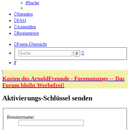
Suche
Spenden
FAQ
Anmelden
Registrieren
Foren-Übersicht
Erweiterte
Suche
Suche
Suche
Kosten des ArnoldFreunde - Forenumzugs -- Das
Forum bleibt Werbefrei!
Aktivierungs-Schlüssel senden
Benutzername: