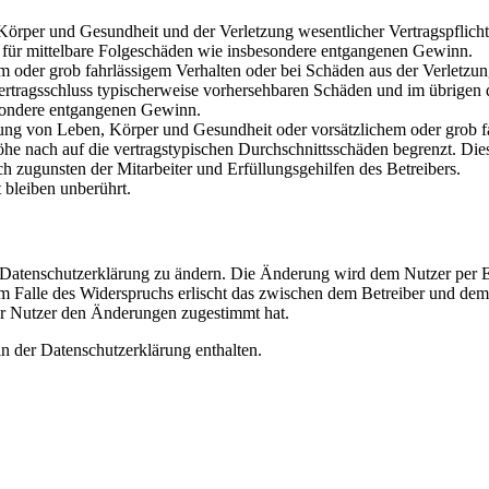
rper und Gesundheit und der Verletzung wesentlicher Vertragspflichten
ch für mittelbare Folgeschäden wie insbesondere entgangenen Gewinn.
em oder grob fahrlässigem Verhalten oder bei Schäden aus der Verletz
i Vertragsschluss typischerweise vorhersehbaren Schäden und im übrigen
besondere entgangenen Gewinn.
ng von Leben, Körper und Gesundheit oder vorsätzlichem oder grob fah
e nach auf die vertragstypischen Durchschnittsschäden begrenzt. Dies
h zugunsten der Mitarbeiter und Erfüllungsgehilfen des Betreibers.
bleiben unberührt.
e Datenschutzerklärung zu ändern. Die Änderung wird dem Nutzer per E-
m Falle des Widerspruchs erlischt das zwischen dem Betreiber und dem 
er Nutzer den Änderungen zugestimmt hat.
n der Datenschutzerklärung enthalten.