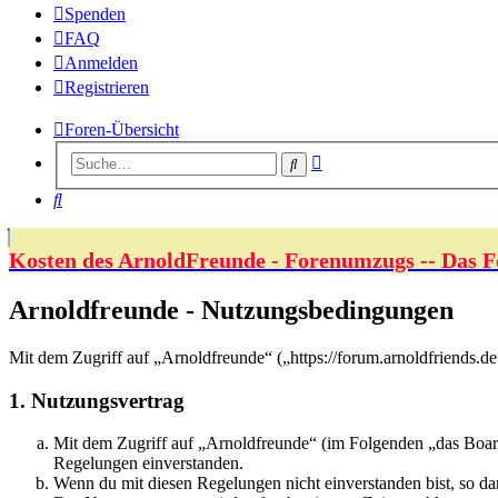
Spenden
FAQ
Anmelden
Registrieren
Foren-Übersicht
Erweiterte
Suche
Suche
Suche
Kosten des ArnoldFreunde - Forenumzugs -- Das F
Arnoldfreunde - Nutzungsbedingungen
Mit dem Zugriff auf „Arnoldfreunde“ („https://forum.arnoldfriends.d
1. Nutzungsvertrag
Mit dem Zugriff auf „Arnoldfreunde“ (im Folgenden „das Board
Regelungen einverstanden.
Wenn du mit diesen Regelungen nicht einverstanden bist, so dar