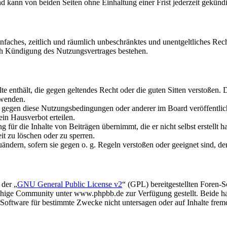
 kann von beiden Seiten ohne Einhaltung einer Frist jederzeit gekünd
 einfaches, zeitlich und räumlich unbeschränktes und unentgeltliches R
ch Kündigung des Nutzungsvertrages bestehen.
alte enthält, die gegen geltendes Recht oder die guten Sitten verstoßen. 
rwenden.
n gegen diese Nutzungsbedingungen oder anderer im Board veröffentli
in Hausverbot erteilen.
für die Inhalte von Beiträgen übernimmt, die er nicht selbst erstellt 
it zu löschen oder zu sperren.
uändern, sofern sie gegen o. g. Regeln verstoßen oder geeignet sind, 
 der „
GNU General Public License v2
“ (GPL) bereitgestellten Foren
hige Community unter www.phpbb.de zur Verfügung gestellt. Beide hab
oftware für bestimmte Zwecke nicht untersagen oder auf Inhalte frem