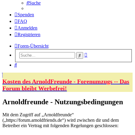
Suche
Spenden
FAQ
Anmelden
Registrieren
Foren-Übersicht
Erweiterte
Suche
Suche
Suche
Kosten des ArnoldFreunde - Forenumzugs -- Das
Forum bleibt Werbefrei!
Arnoldfreunde - Nutzungsbedingungen
Mit dem Zugriff auf „Arnoldfreunde“
(„https://forum.arnoldfriends.de“) wird zwischen dir und dem
Betreiber ein Vertrag mit folgenden Regelungen geschlossen: