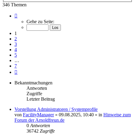
346 Themen
Seite
1
Gehe zu Seite:
von
7
1
2
3
4
5
…
7
Nächste
Bekanntmachungen
Antworten
Zugriffe
Letzter Beitrag
Vorstellung Administratoren / Systemprofile
von
FacilityManager
»
09.08.2025, 10:40
» in
Hinweise zum
Forum der Arnoldfreun.de
0
Antworten
36742
Zugriffe