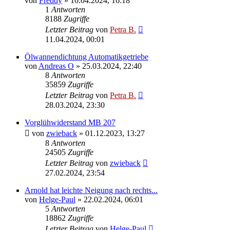
von
Freddy
»
10.04.2024, 16:18
1
Antworten
8188
Zugriffe
Letzter Beitrag
von
Petra B.
11.04.2024, 00:01
Ölwannendichtung Automatikgetriebe
von
Andreas O
»
25.03.2024, 22:40
8
Antworten
35859
Zugriffe
Letzter Beitrag
von
Petra B.
28.03.2024, 23:30
Vorglühwiderstand MB 207
von
zwieback
»
01.12.2023, 13:27
8
Antworten
24505
Zugriffe
Letzter Beitrag
von
zwieback
27.02.2024, 23:54
Arnold hat leichte Neigung nach rechts...
von
Helge-Paul
»
22.02.2024, 06:01
5
Antworten
18862
Zugriffe
Letzter Beitrag
von
Helge-Paul