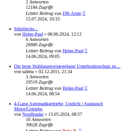
2
Antworten
12184
Zugriffe
Letzter Beitrag
von
DB-Arnie
15.07.2024, 10:33
Stützböcke...
von
Helge-Paul
»
08.06.2024, 12:12
6
Antworten
26880
Zugriffe
Letzter Beitrag
von
Helge-Paul
14.06.2024, 09:05
Die beste Hohlraumversiegelung/ Unterbodenschutz ist....
von
salima
»
02.12.2011, 21:34
3
Antworten
19519
Zugriffe
Letzter Beitrag
von
Helge-Paul
14.06.2024, 08:54
4-Gang Automatikgetriebe, Undicht / Austausch
Motor/Getriebe
von
Nordfranke
»
13.05.2024, 08:57
10
Antworten
39628
Zugriffe
Letzter Beitrag
von
Petra B.