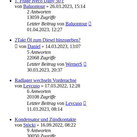
1. Frage Iveco Daily 50 c
von
Baluontour
»
26.03.2023, 15:14
2
Antworten
13059
Zugriffe
Letzter Beitrag
von
Baluontour
01.04.2023, 12:27
2Takt Öl zum Diesel hinzugeben?
von
Daniel
»
14.03.2023, 13:07
5
Antworten
22068
Zugriffe
Letzter Beitrag
von
WernerS
30.03.2023, 20:37
Radlager wechseln Vorderachse
von
Levcuso
»
17.03.2022, 12:28
6
Antworten
20108
Zugriffe
Letzter Beitrag
von
Levcuso
11.03.2023, 08:14
Kondensator und Zündkontakte
von
Stöcki
»
16.09.2022, 08:22
9
Antworten
30050
Zugriffe