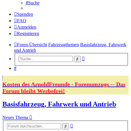
Suche
Spenden
FAQ
Anmelden
Registrieren
Foren-Übersicht
Fahrzeugthemen
Basisfahrzeug, Fahrwerk
und Antrieb
Erweiterte
Suche
Suche
Suche
Kosten des ArnoldFreunde - Forenumzugs -- Das
Forum bleibt Werbefrei!
Basisfahrzeug, Fahrwerk und Antrieb
Neues Thema
Erweiterte
Suche
Suche