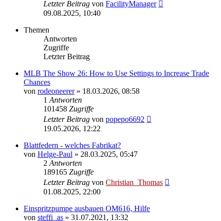
Letzter Beitrag
von
FacilityManager
09.08.2025, 10:40
Themen
Antworten
Zugriffe
Letzter Beitrag
MLB The Show 26: How to Use Settings to Increase Trade
Chances
von
rodeoneerer
»
18.03.2026, 08:58
1
Antworten
101458
Zugriffe
Letzter Beitrag
von
popepo6692
19.05.2026, 12:22
Blattfedern - welches Fabrikat?
von
Helge-Paul
»
28.03.2025, 05:47
2
Antworten
189165
Zugriffe
Letzter Beitrag
von
Christian_Thomas
01.08.2025, 22:00
Einspritzpumpe ausbauen OM616, Hilfe
von
steffi_as
»
31.07.2021, 13:32