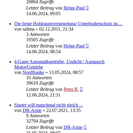
26864
Zugriffe
Letzter Beitrag
von
Helge-Paul
14.06.2024, 09:05
Die beste Hohlraumversiegelung/ Unterbodenschutz ist....
von
salima
»
02.12.2011, 21:34
3
Antworten
19505
Zugriffe
Letzter Beitrag
von
Helge-Paul
14.06.2024, 08:54
4-Gang Automatikgetriebe, Undicht / Austausch
Motor/Getriebe
von
Nordfranke
»
13.05.2024, 08:57
10
Antworten
39610
Zugriffe
Letzter Beitrag
von
Petra B.
12.06.2024, 21:31
Starter will manchmal nicht gleich ...
von
DB-Arnie
»
22.07.2021, 13:35
9
Antworten
32794
Zugriffe
Letzter Beitrag
von
DB-Arnie
31.05.2024, 08:07