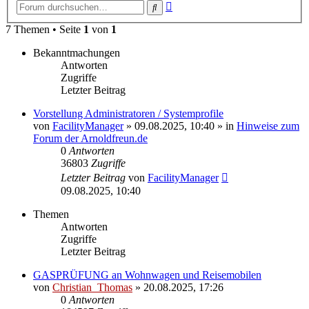
Erweiterte
Suche
Suche
7 Themen • Seite
1
von
1
Bekanntmachungen
Antworten
Zugriffe
Letzter Beitrag
Vorstellung Administratoren / Systemprofile
von
FacilityManager
»
09.08.2025, 10:40
» in
Hinweise zum
Forum der Arnoldfreun.de
0
Antworten
36803
Zugriffe
Letzter Beitrag
von
FacilityManager
09.08.2025, 10:40
Themen
Antworten
Zugriffe
Letzter Beitrag
GASPRÜFUNG an Wohnwagen und Reisemobilen
von
Christian_Thomas
»
20.08.2025, 17:26
0
Antworten