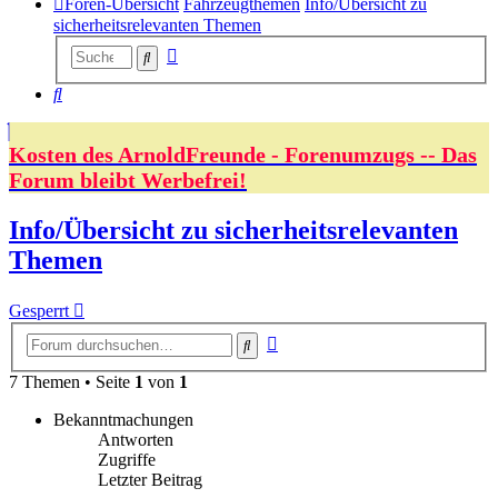
Foren-Übersicht
Fahrzeugthemen
Info/Übersicht zu
sicherheitsrelevanten Themen
Erweiterte
Suche
Suche
Suche
Kosten des ArnoldFreunde - Forenumzugs -- Das
Forum bleibt Werbefrei!
Info/Übersicht zu sicherheitsrelevanten
Themen
Gesperrt
Erweiterte
Suche
Suche
7 Themen • Seite
1
von
1
Bekanntmachungen
Antworten
Zugriffe
Letzter Beitrag