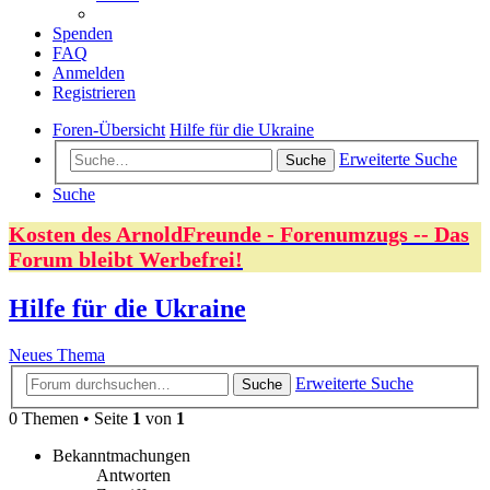
Spenden
FAQ
Anmelden
Registrieren
Foren-Übersicht
Hilfe für die Ukraine
Erweiterte Suche
Suche
Suche
Kosten des ArnoldFreunde - Forenumzugs -- Das
Forum bleibt Werbefrei!
Hilfe für die Ukraine
Neues Thema
Erweiterte Suche
Suche
0 Themen • Seite
1
von
1
Bekanntmachungen
Antworten