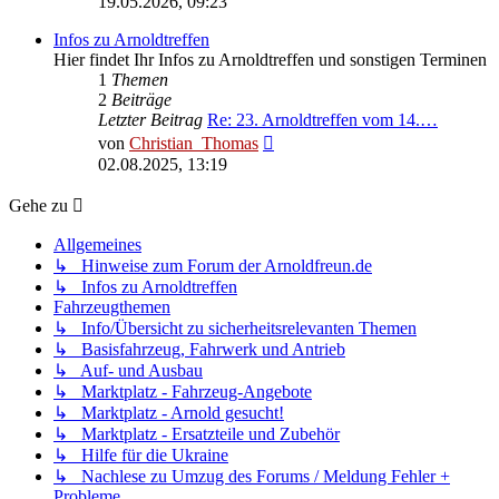
19.05.2026, 09:23
Infos zu Arnoldtreffen
Hier findet Ihr Infos zu Arnoldtreffen und sonstigen Terminen
1
Themen
2
Beiträge
Letzter Beitrag
Re: 23. Arnoldtreffen vom 14.…
Neuester
von
Christian_Thomas
Beitrag
02.08.2025, 13:19
Gehe zu
Allgemeines
↳ Hinweise zum Forum der Arnoldfreun.de
↳ Infos zu Arnoldtreffen
Fahrzeugthemen
↳ Info/Übersicht zu sicherheitsrelevanten Themen
↳ Basisfahrzeug, Fahrwerk und Antrieb
↳ Auf- und Ausbau
↳ Marktplatz - Fahrzeug-Angebote
↳ Marktplatz - Arnold gesucht!
↳ Marktplatz - Ersatzteile und Zubehör
↳ Hilfe für die Ukraine
↳ Nachlese zu Umzug des Forums / Meldung Fehler +
Probleme