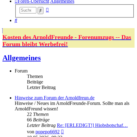
Foren-Übersicht
Allgemeines
Erweiterte
Suche
Suche
Suche
Kosten des ArnoldFreunde - Forenumzugs -- Das
Forum bleibt Werbefrei!
Allgemeines
Forum
Themen
Beiträge
Letzter Beitrag
Hinweise zum Forum der Arnoldfreun.de
Hinweise / Neues im ArnoldFreunde-Forum. Sollte man als
ArnoldFreund wissen!
22
Themen
66
Beiträge
Letzter Beitrag
Re: [ERLEDIGT!] Hiobsbotschaf…
Neuester
von
popepo6692
Beitrag