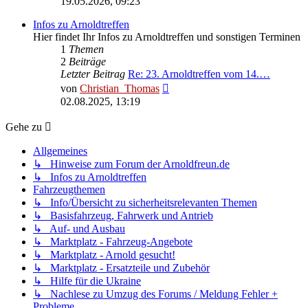
19.05.2026, 09:23
Infos zu Arnoldtreffen
Hier findet Ihr Infos zu Arnoldtreffen und sonstigen Terminen
1
Themen
2
Beiträge
Letzter Beitrag
Re: 23. Arnoldtreffen vom 14.…
Neuester
von
Christian_Thomas
Beitrag
02.08.2025, 13:19
Gehe zu
Allgemeines
↳ Hinweise zum Forum der Arnoldfreun.de
↳ Infos zu Arnoldtreffen
Fahrzeugthemen
↳ Info/Übersicht zu sicherheitsrelevanten Themen
↳ Basisfahrzeug, Fahrwerk und Antrieb
↳ Auf- und Ausbau
↳ Marktplatz - Fahrzeug-Angebote
↳ Marktplatz - Arnold gesucht!
↳ Marktplatz - Ersatzteile und Zubehör
↳ Hilfe für die Ukraine
↳ Nachlese zu Umzug des Forums / Meldung Fehler +
Probleme