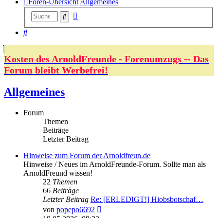
Foren-Übersicht
Allgemeines
Erweiterte
Suche
Suche
Suche
Kosten des ArnoldFreunde - Forenumzugs -- Das
Forum bleibt Werbefrei!
Allgemeines
Forum
Themen
Beiträge
Letzter Beitrag
Hinweise zum Forum der Arnoldfreun.de
Hinweise / Neues im ArnoldFreunde-Forum. Sollte man als
ArnoldFreund wissen!
22
Themen
66
Beiträge
Letzter Beitrag
Re: [ERLEDIGT!] Hiobsbotschaf…
Neuester
von
popepo6692
Beitrag