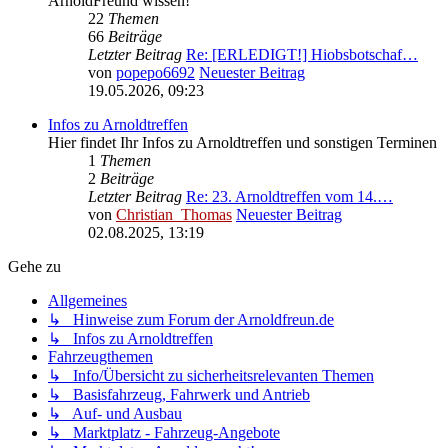
ArnoldFreund wissen!
22
Themen
66
Beiträge
Letzter Beitrag
Re: [ERLEDIGT!] Hiobsbotschaf…
von
popepo6692
Neuester Beitrag
19.05.2026, 09:23
Infos zu Arnoldtreffen
Hier findet Ihr Infos zu Arnoldtreffen und sonstigen Terminen
1
Themen
2
Beiträge
Letzter Beitrag
Re: 23. Arnoldtreffen vom 14.…
von
Christian_Thomas
Neuester Beitrag
02.08.2025, 13:19
Gehe zu
Allgemeines
↳ Hinweise zum Forum der Arnoldfreun.de
↳ Infos zu Arnoldtreffen
Fahrzeugthemen
↳ Info/Übersicht zu sicherheitsrelevanten Themen
↳ Basisfahrzeug, Fahrwerk und Antrieb
↳ Auf- und Ausbau
↳ Marktplatz - Fahrzeug-Angebote