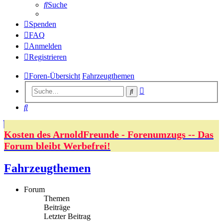
Suche
Spenden
FAQ
Anmelden
Registrieren
Foren-Übersicht
Fahrzeugthemen
Erweiterte
Suche
Suche
Suche
Kosten des ArnoldFreunde - Forenumzugs -- Das
Forum bleibt Werbefrei!
Fahrzeugthemen
Forum
Themen
Beiträge
Letzter Beitrag