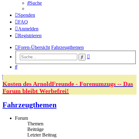
Suche
Spenden
FAQ
Anmelden
Registrieren
Foren-Übersicht
Fahrzeugthemen
Erweiterte
Suche
Suche
Suche
Kosten des ArnoldFreunde - Forenumzugs -- Das
Forum bleibt Werbefrei!
Fahrzeugthemen
Forum
Themen
Beiträge
Letzter Beitrag