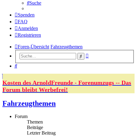
Suche
Spenden
FAQ
Anmelden
Registrieren
Foren-Übersicht
Fahrzeugthemen
Erweiterte
Suche
Suche
Suche
Kosten des ArnoldFreunde - Forenumzugs -- Das
Forum bleibt Werbefrei!
Fahrzeugthemen
Forum
Themen
Beiträge
Letzter Beitrag