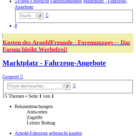
Foren-Übersicht
Fahrzeugthemen
Marktplatz - Fahrzeug-
Angebote
Erweiterte
Suche
Suche
Suche
Kosten des ArnoldFreunde - Forenumzugs -- Das
Forum bleibt Werbefrei!
Marktplatz - Fahrzeug-Angebote
Gesperrt
Erweiterte
Suche
Suche
15 Themen • Seite
1
von
1
Bekanntmachungen
Antworten
Zugriffe
Letzter Beitrag
Arnold-Fahrzeug gebraucht kaufen