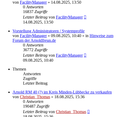
von
FacilityManager
»
14.08.2025, 13:50
0
Antworten
16837
Zugriffe
Letzter Beitrag
von
FacilityManager
14.08.2025, 13:50
Vorstellung Administratoren / Systemprofile
von
FacilityManager
»
09.08.2025, 10:40
» in
Hinweise zum
Forum der Arnoldfreun.de
0
Antworten
36772
Zugriffe
Letzter Beitrag
von
FacilityManager
09.08.2025, 10:40
Themen
Antworten
Zugriffe
Letzter Beitrag
Arnold RM 40 (?) im Kreis Minden-Lübbecke zu verkaufen
von
Christian_Thomas
»
18.08.2025, 15:36
0
Antworten
190487
Zugriffe
Letzter Beitrag
von
Christian_Thomas
18.08.2025, 15:36