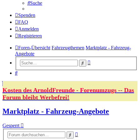
Suche
Spenden
FAQ
Anmelden
Registrieren
Foren-Übersicht
Fahrzeugthemen
Marktplatz - Fahrzeug-
Angebote
Erweiterte
Suche
Suche
Suche
Kosten des ArnoldFreunde - Forenumzugs -- Das
Forum bleibt Werbefrei!
Marktplatz - Fahrzeug-Angebote
Gesperrt
Erweiterte
Suche
Suche