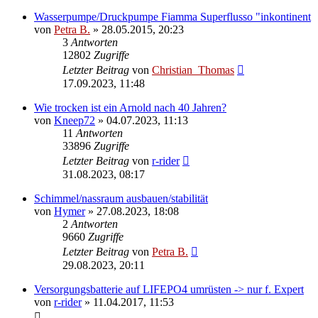
Wasserpumpe/Druckpumpe Fiamma Superflusso "inkontinent
von
Petra B.
»
28.05.2015, 20:23
3
Antworten
12802
Zugriffe
Letzter Beitrag
von
Christian_Thomas
17.09.2023, 11:48
Wie trocken ist ein Arnold nach 40 Jahren?
von
Kneep72
»
04.07.2023, 11:13
11
Antworten
33896
Zugriffe
Letzter Beitrag
von
r-rider
31.08.2023, 08:17
Schimmel/nassraum ausbauen/stabilität
von
Hymer
»
27.08.2023, 18:08
2
Antworten
9660
Zugriffe
Letzter Beitrag
von
Petra B.
29.08.2023, 20:11
Versorgungsbatterie auf LIFEPO4 umrüsten -> nur f. Expert
von
r-rider
»
11.04.2017, 11:53