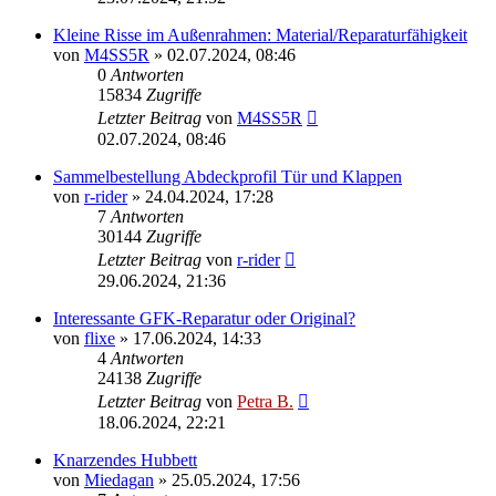
Kleine Risse im Außenrahmen: Material/Reparaturfähigkeit
von
M4SS5R
»
02.07.2024, 08:46
0
Antworten
15834
Zugriffe
Letzter Beitrag
von
M4SS5R
02.07.2024, 08:46
Sammelbestellung Abdeckprofil Tür und Klappen
von
r-rider
»
24.04.2024, 17:28
7
Antworten
30144
Zugriffe
Letzter Beitrag
von
r-rider
29.06.2024, 21:36
Interessante GFK-Reparatur oder Original?
von
flixe
»
17.06.2024, 14:33
4
Antworten
24138
Zugriffe
Letzter Beitrag
von
Petra B.
18.06.2024, 22:21
Knarzendes Hubbett
von
Miedagan
»
25.05.2024, 17:56