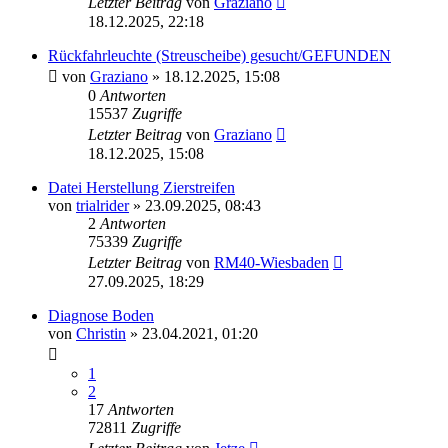
Letzter Beitrag
von
Graziano
18.12.2025, 22:18
Rückfahrleuchte (Streuscheibe) gesucht/GEFUNDEN
von
Graziano
»
18.12.2025, 15:08
0
Antworten
15537
Zugriffe
Letzter Beitrag
von
Graziano
18.12.2025, 15:08
Datei Herstellung Zierstreifen
von
trialrider
»
23.09.2025, 08:43
2
Antworten
75339
Zugriffe
Letzter Beitrag
von
RM40-Wiesbaden
27.09.2025, 18:29
Diagnose Boden
von
Christin
»
23.04.2021, 01:20
1
2
17
Antworten
72811
Zugriffe