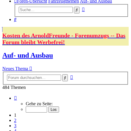
Foren-Übersicht
Fahrzeugthemen
Auf- und Ausbau
Erweiterte
Suche
Suche
Suche
Kosten des ArnoldFreunde - Forenumzugs -- Das
Forum bleibt Werbefrei!
Auf- und Ausbau
Neues Thema
Erweiterte
Suche
Suche
484 Themen
Seite
1
Gehe zu Seite:
von
10
1
2
3
4