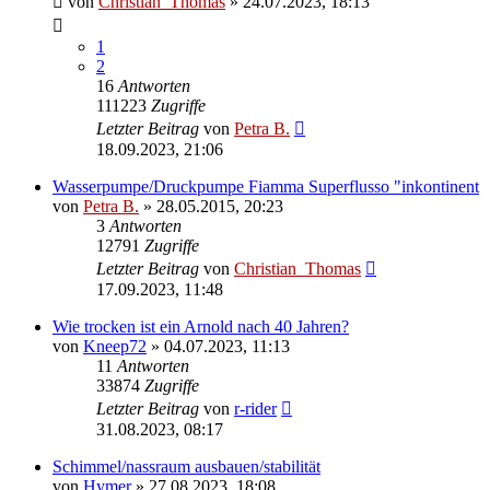
von
Christian_Thomas
»
24.07.2023, 18:13
1
2
16
Antworten
111223
Zugriffe
Letzter Beitrag
von
Petra B.
18.09.2023, 21:06
Wasserpumpe/Druckpumpe Fiamma Superflusso "inkontinent
von
Petra B.
»
28.05.2015, 20:23
3
Antworten
12791
Zugriffe
Letzter Beitrag
von
Christian_Thomas
17.09.2023, 11:48
Wie trocken ist ein Arnold nach 40 Jahren?
von
Kneep72
»
04.07.2023, 11:13
11
Antworten
33874
Zugriffe
Letzter Beitrag
von
r-rider
31.08.2023, 08:17
Schimmel/nassraum ausbauen/stabilität
von
Hymer
»
27.08.2023, 18:08