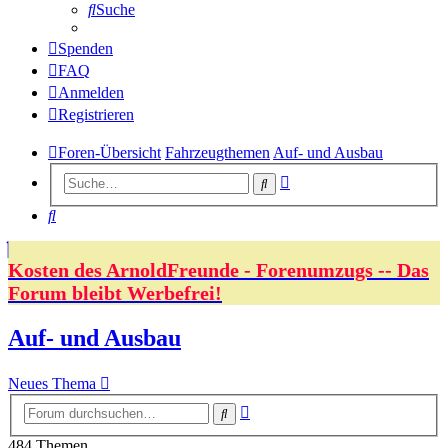
Suche
Spenden
FAQ
Anmelden
Registrieren
Foren-Übersicht
Fahrzeugthemen
Auf- und Ausbau
Erweiterte
Suche
Suche
Suche
Kosten des ArnoldFreunde - Forenumzugs -- Das
Forum bleibt Werbefrei!
Auf- und Ausbau
Neues Thema
Erweiterte
Suche
Suche
484 Themen