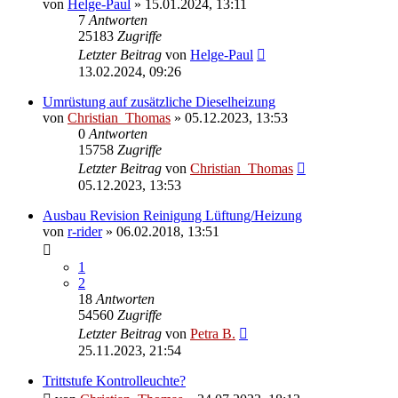
von
Helge-Paul
»
15.01.2024, 13:11
7
Antworten
25183
Zugriffe
Letzter Beitrag
von
Helge-Paul
13.02.2024, 09:26
Umrüstung auf zusätzliche Dieselheizung
von
Christian_Thomas
»
05.12.2023, 13:53
0
Antworten
15758
Zugriffe
Letzter Beitrag
von
Christian_Thomas
05.12.2023, 13:53
Ausbau Revision Reinigung Lüftung/Heizung
von
r-rider
»
06.02.2018, 13:51
1
2
18
Antworten
54560
Zugriffe
Letzter Beitrag
von
Petra B.
25.11.2023, 21:54
Trittstufe Kontrolleuchte?