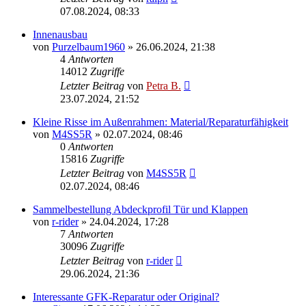
07.08.2024, 08:33
Innenausbau
von
Purzelbaum1960
»
26.06.2024, 21:38
4
Antworten
14012
Zugriffe
Letzter Beitrag
von
Petra B.
23.07.2024, 21:52
Kleine Risse im Außenrahmen: Material/Reparaturfähigkeit
von
M4SS5R
»
02.07.2024, 08:46
0
Antworten
15816
Zugriffe
Letzter Beitrag
von
M4SS5R
02.07.2024, 08:46
Sammelbestellung Abdeckprofil Tür und Klappen
von
r-rider
»
24.04.2024, 17:28
7
Antworten
30096
Zugriffe
Letzter Beitrag
von
r-rider
29.06.2024, 21:36
Interessante GFK-Reparatur oder Original?