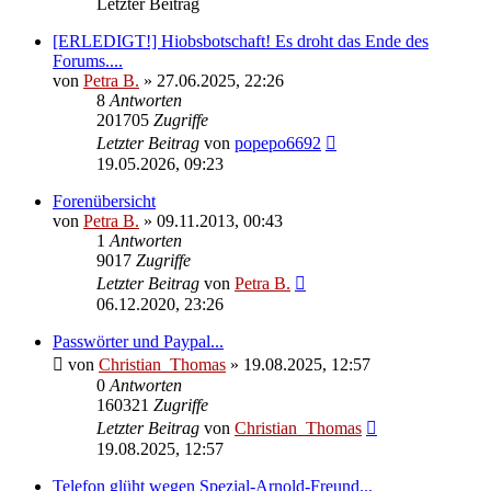
Letzter Beitrag
[ERLEDIGT!] Hiobsbotschaft! Es droht das Ende des
Forums....
von
Petra B.
»
27.06.2025, 22:26
8
Antworten
201705
Zugriffe
Letzter Beitrag
von
popepo6692
19.05.2026, 09:23
Forenübersicht
von
Petra B.
»
09.11.2013, 00:43
1
Antworten
9017
Zugriffe
Letzter Beitrag
von
Petra B.
06.12.2020, 23:26
Passwörter und Paypal...
von
Christian_Thomas
»
19.08.2025, 12:57
0
Antworten
160321
Zugriffe
Letzter Beitrag
von
Christian_Thomas
19.08.2025, 12:57
Telefon glüht wegen Spezial-Arnold-Freund...