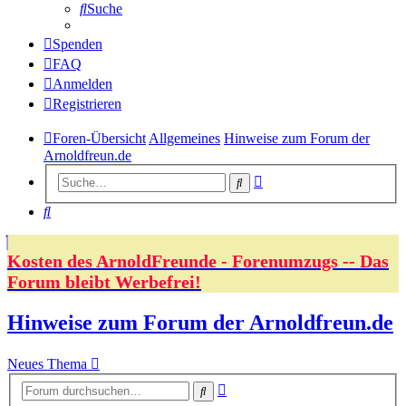
Suche
Spenden
FAQ
Anmelden
Registrieren
Foren-Übersicht
Allgemeines
Hinweise zum Forum der
Arnoldfreun.de
Erweiterte
Suche
Suche
Suche
Kosten des ArnoldFreunde - Forenumzugs -- Das
Forum bleibt Werbefrei!
Hinweise zum Forum der Arnoldfreun.de
Neues Thema
Erweiterte
Suche
Suche