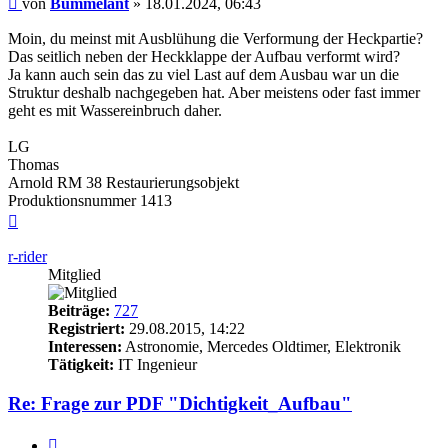
von
Bummelant
»
18.01.2024, 06:43
Moin, du meinst mit Ausblühung die Verformung der Heckpartie?
Das seitlich neben der Heckklappe der Aufbau verformt wird?
Ja kann auch sein das zu viel Last auf dem Ausbau war un die
Struktur deshalb nachgegeben hat. Aber meistens oder fast immer
geht es mit Wassereinbruch daher.
LG
Thomas
Arnold RM 38 Restaurierungsobjekt
Produktionsnummer 1413
Nach
oben
r-rider
Mitglied
Beiträge:
727
Registriert:
29.08.2015, 14:22
Interessen:
Astronomie, Mercedes Oldtimer, Elektronik
Tätigkeit:
IT Ingenieur
Re: Frage zur PDF "Dichtigkeit_Aufbau"
Zitieren