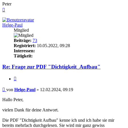
Peter
Nach
oben
Helge-Paul
Mitglied
Beiträge:
73
Registriert:
10.05.2022, 09:28
Interessen:
Tätigkeit:
Re: Frage zur PDF "Dichtigkeit_Aufbau"
Zitieren
Beitrag
von
Helge-Paul
»
12.02.2024, 09:19
Hallo Peter,
vielen Dank für deine Antwort.
Die PDF "Dichtigkeit Aufbau" kenne ich und ich habe sie mir
bereits mehrfach durchgelesen. Sie wird mir ganz gewiss