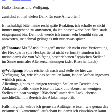
Hallo Thomas und Wolfgang,
zunächst einmal vielen Dank für eure Antworten!
Entschuldigt bitte meine recht späte Reaktion, ich schaffe es nicht
immer umgehend zu antworten, da ich phasenweise beruflich stark
eingespannt bin. Dennoch werde ich immer sehr bemüht sein zu
antworten, manchmal gelingt es mir nur etwas später.
@Thomas:
Mit "Ausblühungen" meine ich nicht eine Verformung
der Heckpartie (die Heckpartie ist nicht verformt), sondern ich
meine damit die von Wolfgang beschriebenen "typischen Stellen"
im Sinne normaler Alterserscheinungen (z.B. Risse im Lack).
@Wolfgang:
Fotos reiche ich nach und stelle sie hier zur
Verfügung. So, wie ich das beurteilen kann, ist der Aufbau ingesamt
wirklich prima.
Allerdings gibt es an einigen wenigen Stellen im Bereich des
Alukantenprofils kleine Risse im Lack und ebenso an wenigen
Stellen ein paar wenige "Bläschen" unter dem Lack, ebenso
auschließlich im Bereich des Alukantenprofils.
Falls möglich, würde ich gerne als Anfänger wissen, wie genau das
gesamte Alukantenprofil aufgebaut ist, damit ich einschätzen kann,