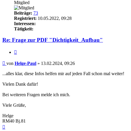
Mitglied
Beiträge:
73
Registriert:
10.05.2022, 09:28
Interessen:
Tätigkeit:
Re: Frage zur PDF "Dichtigkeit_Aufbau"
Zitieren
Beitrag
von
Helge-Paul
»
13.02.2024, 09:26
...alles klar, diese Infos helfen mir auf jeden Fall schon mal weiter!
Vielen Dank dafür!
Bei weiteren Fragen melde ich mich.
Viele Grüße,
Helge
RM40 Bj.81
Nach