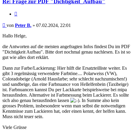
Re: Frage zur PDF "Dichtigkeit_Aufbau"
Zitieren
Beitrag
von
Peter B.
»
07.02.2024, 22:01
Hallo Helge,
die Antworten auf die meisten angefragten Infos findest Du im PDF
"Dichtigkeit Aufbau". Bitte dort nochmal genau nachlesen. Es ist so
gut wie alles dort erklärt.
Dann zur Farbe/Lackierung: Hier hilft die Ersatzteilliste weiter. Es
gibt 3 regelmässig verwendete Farbtöne.... Polarweiss (VW),
Coloradobeige (Arnold Hausfarbe; sehr schlecht nachzumischen!)
und sandbeige, das eine Farbnuance von Hellelfenbein (Taxibeige)
ist. Farbnuancen kannst Du per Lackkarte beispielsweise bei mipa
herausfinden. Alternative ist Farbmessung beim Lackierer. Es sollte
sich also genau herausfinden lassen
. In Summe also kein
grosses Problem, insbesondere wenn man selbst die notwendigen
Kenntnisse zum Lackieren hat, oder einen kennt, der helfen kann.
Muss nicht teuer sein.
Viele Grüsse