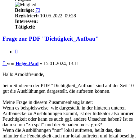
Beiträge:
73
Registriert:
10.05.2022, 09:28
Interessen:
Tätigkeit:
Frage zur PDF "Dichtigkeit_Aufbau"
Zitieren
Beitrag
von
Helge-Paul
»
15.01.2024, 13:11
Hallo Arnoldfreunde,
beim Studieren der PDF "Dichtigkeit_Aufbau" sind auf der Seit 10
gut die Ausblühungen dargestellt, die auftreten können.
Meine Frage in diesem Zusammenhang lautet:
Wenn es beispielsweise, wie dargestellt, in der hinteren unteren
Aufbauecke zu Ausblühungen kommt, ist der Indikator also
immer
Feuchtigkeit oder kann es auch ggf. andere Ursachen haben? Ist es
dann schon "zu spät" und der Schaden meist groß?
Wenn die Ausblühungen "nur" lokal auftreten, heißt das, das
mitunter die Feuchtigkeit auch nur lokal auftreten und lokal beseitigt