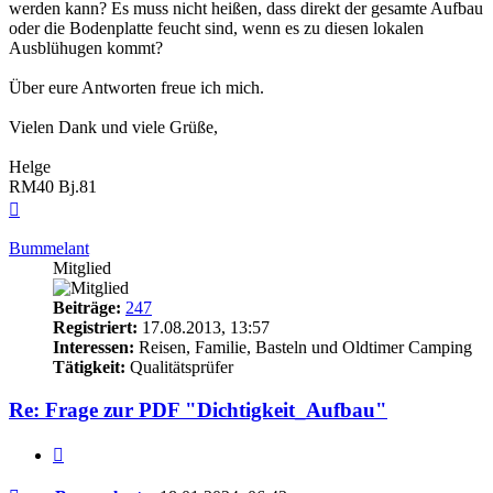
werden kann? Es muss nicht heißen, dass direkt der gesamte Aufbau
oder die Bodenplatte feucht sind, wenn es zu diesen lokalen
Ausblühugen kommt?
Über eure Antworten freue ich mich.
Vielen Dank und viele Grüße,
Helge
RM40 Bj.81
Nach
oben
Bummelant
Mitglied
Beiträge:
247
Registriert:
17.08.2013, 13:57
Interessen:
Reisen, Familie, Basteln und Oldtimer Camping
Tätigkeit:
Qualitätsprüfer
Re: Frage zur PDF "Dichtigkeit_Aufbau"
Zitieren
Beitrag