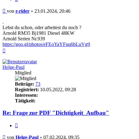
Beitrag
von
r-rider
»
23.01.2024, 20:46
.
Lebst du schon, oder arbeitest du noch ?
Arnold RM35 Bj1981 Diesel 48KW
Arnold Serien Nr.939
https://goo.gl/photos/eFEoYaYFuu6bLuVg9
Nach
oben
Helge-Paul
Mitglied
Beiträge:
73
Registriert:
10.05.2022, 09:28
Interessen:
Tätigkeit:
Re: Frage zur PDF "Dichtigkeit_Aufbau"
Zitieren
Beitrag
von
Helge-Paul
»
07.02.2024, 09:35