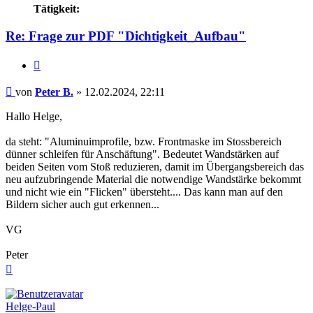
Tätigkeit:
Re: Frage zur PDF "Dichtigkeit_Aufbau"
Zitieren
Beitrag
von
Peter B.
»
12.02.2024, 22:11
Hallo Helge,
da steht: "Aluminuimprofile, bzw. Frontmaske im Stossbereich
dünner schleifen für Anschäftung". Bedeutet Wandstärken auf
beiden Seiten vom Stoß reduzieren, damit im Übergangsbereich das
neu aufzubringende Material die notwendige Wandstärke bekommt
und nicht wie ein "Flicken" übersteht.... Das kann man auf den
Bildern sicher auch gut erkennen...
VG
Peter
Nach
oben
Helge-Paul