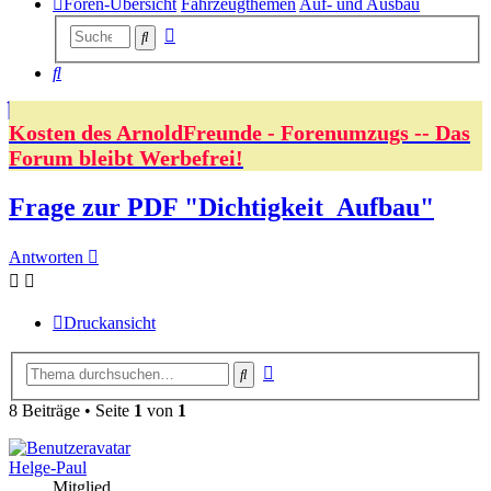
Foren-Übersicht
Fahrzeugthemen
Auf- und Ausbau
Erweiterte
Suche
Suche
Suche
Kosten des ArnoldFreunde - Forenumzugs -- Das
Forum bleibt Werbefrei!
Frage zur PDF "Dichtigkeit_Aufbau"
Antworten
Druckansicht
Erweiterte
Suche
Suche
8 Beiträge • Seite
1
von
1
Helge-Paul
Mitglied