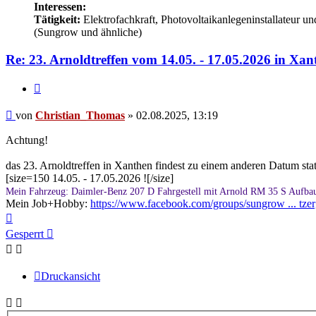
Interessen:
Tätigkeit:
Elektrofachkraft, Photovoltaikanlegeninstallateur u
(Sungrow und ähnliche)
Re: 23. Arnoldtreffen vom 14.05. - 17.05.2026 in Xan
Zitieren
Beitrag
von
Christian_Thomas
»
02.08.2025, 13:19
Achtung!
das 23. Arnoldtreffen in Xanthen findest zu einem anderen Datum sta
[size=150 14.05. - 17.05.2026 ![/size]
Mein Fahrzeug: Daimler-Benz 207 D Fahrgestell mit Arnold RM 35 S Aufbau
Mein Job+Hobby:
https://www.facebook.com/groups/sungrow ... tze
Nach
oben
Gesperrt
Druckansicht