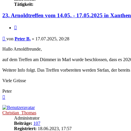
Tätigkeit:
23. Arnoldtreffen vom 14.05. - 17.05.2025 in Xanthen
Zitieren
Beitrag
von
Peter B.
»
17.07.2025, 20:28
Hallo Arnoldfreunde,
auf dem Treffen am Dümmer in Marl wurde beschlossen, dass es 2026
Weitere Info folgt. Das Treffen vorbereiten werden Stefan, der berei
Viele Grüsse
Peter
Nach
oben
Christian_Thomas
Administrator
Beiträge:
107
Registriert:
18.06.2023, 17:57