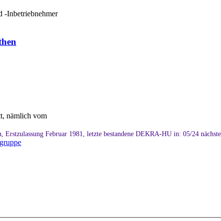
nd -Inbetriebnehmer
then
tt, nämlich vom
, Erstzulassung Februar 1981, letzte bestandene DEKRA-HU in: 05/24 nächst
rgruppe