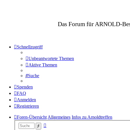
Das Forum für ARNOLD-Besitze
Schnellzugriff
Unbeantwortete Themen
Aktive Themen
Suche
Spenden
FAQ
Anmelden
Registrieren
Foren-Übersicht
Allgemeines
Infos zu Arnoldtreffen
Erweiterte
Suche
Suche