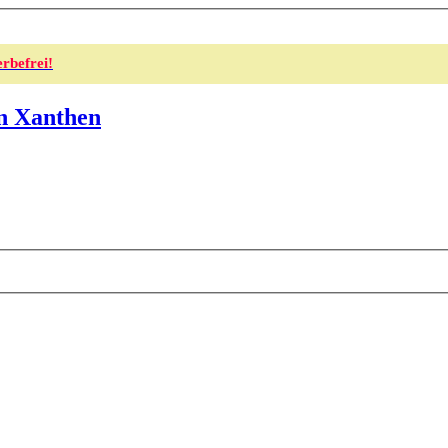
rbefrei!
in Xanthen