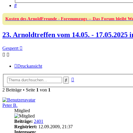
Suche
Kosten des ArnoldFreunde - Forenumzugs -- Das Forum bleibt We
23. Arnoldtreffen vom 14.05. - 17.05.2025 
Gesperrt
Druckansicht
Erweiterte
Suche
Suche
2 Beiträge • Seite
1
von
1
Peter B.
Mitglied
Beiträge:
2401
Registriert:
12.09.2009, 21:37
Interessen: