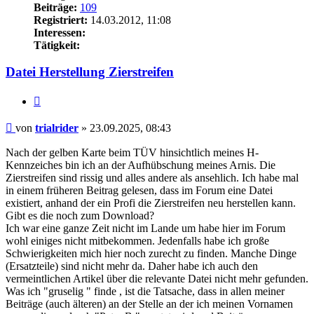
Beiträge:
109
Registriert:
14.03.2012, 11:08
Interessen:
Tätigkeit:
Datei Herstellung Zierstreifen
Zitieren
Beitrag
von
trialrider
»
23.09.2025, 08:43
Nach der gelben Karte beim TÜV hinsichtlich meines H-
Kennzeiches bin ich an der Aufhübschung meines Arnis. Die
Zierstreifen sind rissig und alles andere als ansehlich. Ich habe mal
in einem früheren Beitrag gelesen, dass im Forum eine Datei
existiert, anhand der ein Profi die Zierstreifen neu herstellen kann.
Gibt es die noch zum Download?
Ich war eine ganze Zeit nicht im Lande um habe hier im Forum
wohl einiges nicht mitbekommen. Jedenfalls habe ich große
Schwierigkeiten mich hier noch zurecht zu finden. Manche Dinge
(Ersatzteile) sind nicht mehr da. Daher habe ich auch den
vermeintlichen Artikel über die relevante Datei nicht mehr gefunden.
Was ich "gruselig " finde , ist die Tatsache, dass in allen meiner
Beiträge (auch älteren) an der Stelle an der ich meinen Vornamen