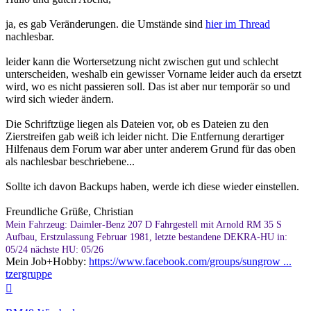
ja, es gab Veränderungen. die Umstände sind
hier im Thread
nachlesbar.
leider kann die Wortersetzung nicht zwischen gut und schlecht
unterscheiden, weshalb ein gewisser Vorname leider auch da ersetzt
wird, wo es nicht passieren soll. Das ist aber nur temporär so und
wird sich wieder ändern.
Die Schriftzüge liegen als Dateien vor, ob es Dateien zu den
Zierstreifen gab weiß ich leider nicht. Die Entfernung derartiger
Hilfenaus dem Forum war aber unter anderem Grund für das oben
als nachlesbar beschriebene...
Sollte ich davon Backups haben, werde ich diese wieder einstellen.
Freundliche Grüße, Christian
Mein Fahrzeug: Daimler-Benz 207 D Fahrgestell mit Arnold RM 35 S
Aufbau, Erstzulassung Februar 1981, letzte bestandene DEKRA-HU in:
05/24 nächste HU: 05/26
Mein Job+Hobby:
https://www.facebook.com/groups/sungrow ...
tzergruppe
Nach
oben