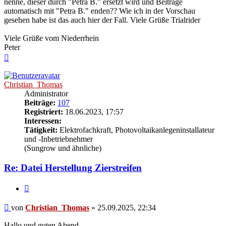
nenne, dieser durch "Petra B." ersetzt wird und Beiträge
automatisch mit "Petra B." enden?? Wie ich in der Vorschau
gesehen habe ist das auch hier der Fall. Viele Grüße Trialrider
Viele Grüße vom Niederrhein
Peter
Nach
oben
Christian_Thomas
Administrator
Beiträge:
107
Registriert:
18.06.2023, 17:57
Interessen:
Tätigkeit:
Elektrofachkraft, Photovoltaikanlegeninstallateur
und -Inbetriebnehmer
(Sungrow und ähnliche)
Re: Datei Herstellung Zierstreifen
Zitieren
Beitrag
von
Christian_Thomas
»
25.09.2025, 22:34
Hallo und guten Abend,