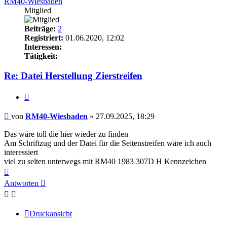
RM40-Wiesbaden
Mitglied
Beiträge:
2
Registriert:
01.06.2020, 12:02
Interessen:
Tätigkeit:
Re: Datei Herstellung Zierstreifen
Zitieren
Beitrag
von
RM40-Wiesbaden
»
27.09.2025, 18:29
Das wäre toll die hier wieder zu finden
Am Schriftzug und der Datei für die Seitenstreifen wäre ich auch
interessiert
viel zu selten unterwegs mit RM40 1983 307D H Kennzeichen
Nach
oben
Antworten
Druckansicht