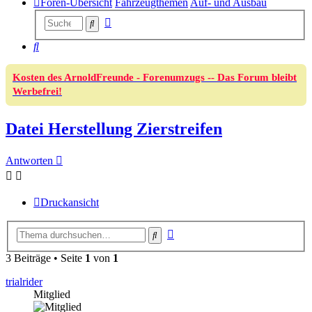
Foren-Übersicht
Fahrzeugthemen
Auf- und Ausbau
Erweiterte
Suche
Suche
Suche
Kosten des ArnoldFreunde - Forenumzugs -- Das Forum bleibt
Werbefrei!
Datei Herstellung Zierstreifen
Antworten
Druckansicht
Erweiterte
Suche
Suche
3 Beiträge • Seite
1
von
1
trialrider
Mitglied