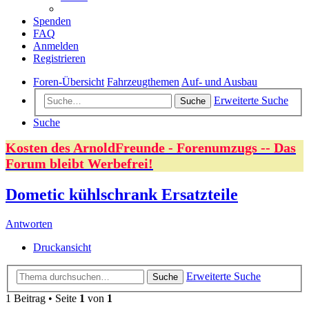
Spenden
FAQ
Anmelden
Registrieren
Foren-Übersicht
Fahrzeugthemen
Auf- und Ausbau
Erweiterte Suche
Suche
Suche
Kosten des ArnoldFreunde - Forenumzugs -- Das
Forum bleibt Werbefrei!
Dometic kühlschrank Ersatzteile
Antworten
Druckansicht
Erweiterte Suche
Suche
1 Beitrag • Seite
1
von
1