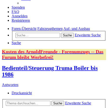
Spenden
FAQ
Anmelden
Registrieren
Foren-Übersicht
Fahrzeugthemen
Auf- und Ausbau
Erweiterte Suche
Suche
Suche
Kosten des ArnoldFreunde - Forenumzugs -- Das
Forum bleibt Werbefrei!
Bedienteil/Steuerung Truma Boiler bis
1986
Antworten
Druckansicht
Erweiterte Suche
Suche