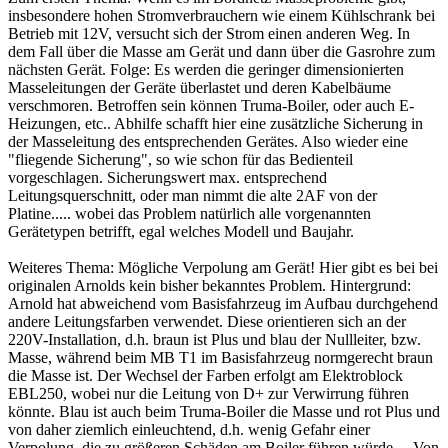
insbesondere hohen Stromverbrauchern wie einem Kühlschrank bei
Betrieb mit 12V, versucht sich der Strom einen anderen Weg. In
dem Fall über die Masse am Gerät und dann über die Gasrohre zum
nächsten Gerät. Folge: Es werden die geringer dimensionierten
Masseleitungen der Geräte überlastet und deren Kabelbäume
verschmoren. Betroffen sein können Truma-Boiler, oder auch E-
Heizungen, etc.. Abhilfe schafft hier eine zusätzliche Sicherung in
der Masseleitung des entsprechenden Gerätes. Also wieder eine
"fliegende Sicherung", so wie schon für das Bedienteil
vorgeschlagen. Sicherungswert max. entsprechend
Leitungsquerschnitt, oder man nimmt die alte 2AF von der
Platine..... wobei das Problem natürlich alle vorgenannten
Gerätetypen betrifft, egal welches Modell und Baujahr.
Weiteres Thema: Mögliche Verpolung am Gerät! Hier gibt es bei bei
originalen Arnolds kein bisher bekanntes Problem. Hintergrund:
Arnold hat abweichend vom Basisfahrzeug im Aufbau durchgehend
andere Leitungsfarben verwendet. Diese orientieren sich an der
220V-Installation, d.h. braun ist Plus und blau der Nullleiter, bzw.
Masse, während beim MB T1 im Basisfahrzeug normgerecht braun
die Masse ist. Der Wechsel der Farben erfolgt am Elektroblock
EBL250, wobei nur die Leitung von D+ zur Verwirrung führen
könnte. Blau ist auch beim Truma-Boiler die Masse und rot Plus und
von daher ziemlich einleuchtend, d.h. wenig Gefahr einer
Verpolung, die zu größeren Schäden am Boiler führen würde.... Von