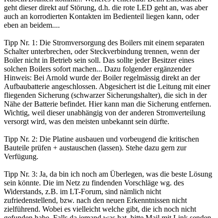
geht dieser direkt auf Störung, d.h. die rote LED geht an, was aber
auch an korrodierten Kontakten im Bedienteil liegen kann, oder
eben an beidem....
Tipp Nr. 1: Die Stromversorgung des Boilers mit einem separaten
Schalter unterbrechen, oder Steckverbindung trennen, wenn der
Boiler nicht in Betrieb sein soll. Das sollte jeder Besitzer eines
solchen Boilers sofort machen... Dazu folgender ergänzender
Hinweis: Bei Arnold wurde der Boiler regelmässig direkt an der
Aufbaubatterie angeschlossen. Abgesichert ist die Leitung mit einer
fliegenden Sicherung (schwarzer Sicherungshalter), die sich in der
Nähe der Batterie befindet. Hier kann man die Sicherung entfernen.
Wichtig, weil dieser unabhängig von der anderen Stromverteilung
versorgt wird, was den meisten unbekannt sein dürfte.
Tipp Nr. 2: Die Platine ausbauen und vorbeugend die kritischen
Bauteile prüfen + austauschen (lassen). Stehe dazu gern zur
Verfügung.
Tipp Nr. 3: Ja, da bin ich noch am Überlegen, was die beste Lösung
sein könnte. Die im Netz zu findenden Vorschläge wg. des
Widerstands, z.B. im LT-Forum, sind nämlich nicht
zufriedenstellend, bzw. nach den neuen Erkenntnissen nicht
zielführend. Wobei es vielleicht welche gibt, die ich noch nicht
gefunden habe. Falls da jemand was hat, bitte Mail mit Link senden,