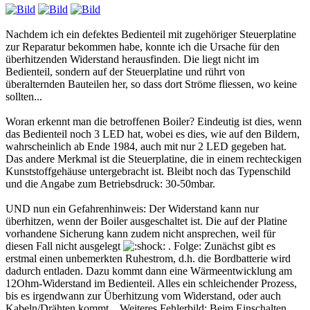
Nachdem ich ein defektes Bedienteil mit zugehöriger Steuerplatine
zur Reparatur bekommen habe, konnte ich die Ursache für den
überhitzenden Widerstand herausfinden. Die liegt nicht im
Bedienteil, sondern auf der Steuerplatine und rührt von
überalternden Bauteilen her, so dass dort Ströme fliessen, wo keine
sollten...
Woran erkennt man die betroffenen Boiler? Eindeutig ist dies, wenn
das Bedienteil noch 3 LED hat, wobei es dies, wie auf den Bildern,
wahrscheinlich ab Ende 1984, auch mit nur 2 LED gegeben hat.
Das andere Merkmal ist die Steuerplatine, die in einem rechteckigen
Kunststoffgehäuse untergebracht ist. Bleibt noch das Typenschild
und die Angabe zum Betriebsdruck: 30-50mbar.
UND nun ein Gefahrenhinweis: Der Widerstand kann nur
überhitzen, wenn der Boiler ausgeschaltet ist. Die auf der Platine
vorhandene Sicherung kann zudem nicht ansprechen, weil für
diesen Fall nicht ausgelegt
. Folge: Zunächst gibt es
erstmal einen unbemerkten Ruhestrom, d.h. die Bordbatterie wird
dadurch entladen. Dazu kommt dann eine Wärmeentwicklung am
12Ohm-Widerstand im Bedienteil. Alles ein schleichender Prozess,
bis es irgendwann zur Überhitzung vom Widerstand, oder auch
Kabeln/Drähten kommt... Weiteres Fehlerbild: Beim Einschalten