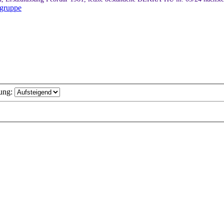
rgruppe
ung: