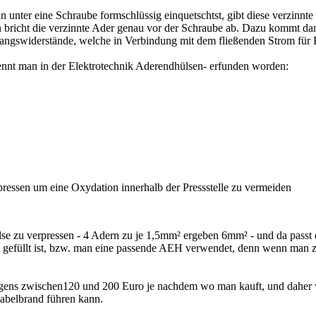
 unter eine Schraube formschlüssig einquetschtst, gibt diese verzinnte
n bricht die verzinnte Ader genau vor der Schraube ab. Dazu kommt da
angswiderstände, welche in Verbindung mit dem fließenden Strom für 
ennt man in der Elektrotechnik Aderendhülsen- erfunden worden:
ressen um eine Oxydation innerhalb der Pressstelle zu vermeiden
ülse zu verpressen - 4 Adern zu je 1,5mm² ergeben 6mm² - und da pass
efüllt ist, bzw. man eine passende AEH verwendet, denn wenn man zu 
rigens zwischen120 und 200 Euro je nachdem wo man kauft, und daher w
abelbrand führen kann.