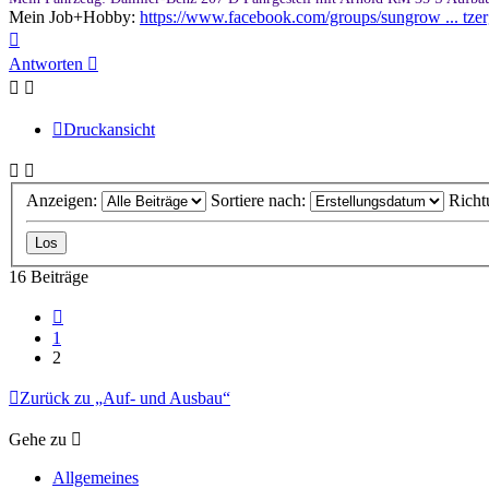
Mein Job+Hobby:
https://www.facebook.com/groups/sungrow ... tze
Nach
oben
Antworten
Druckansicht
Anzeigen:
Sortiere nach:
Richt
16 Beiträge
Vorherige
1
2
Zurück zu „Auf- und Ausbau“
Gehe zu
Allgemeines