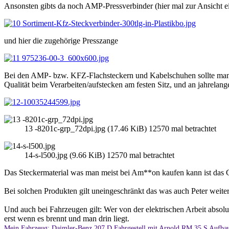
Ansonsten gibts da noch AMP-Pressverbinder (hier mal zur Ansicht ei
und hier die zugehörige Presszange
Bei den AMP- bzw. KFZ-Flachsteckern und Kabelschuhen sollte man a
Qualität beim Verarbeiten/aufstecken am festen Sitz, und an jahrelang
13 -8201c-grp_72dpi.jpg (17.46 KiB) 12570 mal betrachtet
14-s-l500.jpg (9.66 KiB) 12570 mal betrachtet
Das Steckermaterial was man meist bei Am**on kaufen kann ist das Ge
Bei solchen Produkten gilt uneingeschränkt das was auch Peter weiter
Und auch bei Fahrzeugen gilt: Wer von der elektrischen Arbeit absolu
erst wenn es brennt und man drin liegt.
Mein Fahrzeug: Daimler-Benz 207 D Fahrgestell mit Arnold RM 35 S Aufbau