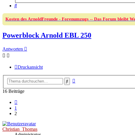
Suche
Kosten des ArnoldFreunde - Forenumzugs -- Das Forum bleibt We
Powerblock Arnold EBL 250
Antworten
Druckansicht
Erweiterte
Suche
Suche
16 Beiträge
Vorherige
1
2
Christian_Thomas
Administrator