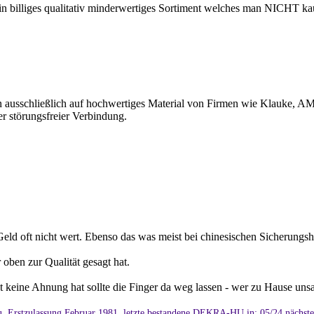
n billiges qualitativ minderwertiges Sortiment welches man NICHT kau
usschließlich auf hochwertiges Material von Firmen wie Klauke, AMP,
er störungsfreier Verbindung.
ld oft nicht wert. Ebenso das was meist bei chinesischen Sicherungsha
 oben zur Qualität gesagt hat.
t keine Ahnung hat sollte die Finger da weg lassen - wer zu Hause uns
, Erstzulassung Februar 1981, letzte bestandene DEKRA-HU in: 05/24 nächst