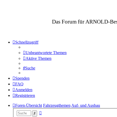
Das Forum für ARNOLD-Besitze
Schnellzugriff
Unbeantwortete Themen
Aktive Themen
Suche
Spenden
FAQ
Anmelden
Registrieren
Foren-Übersicht
Fahrzeugthemen
Auf- und Ausbau
Erweiterte
Suche
Suche