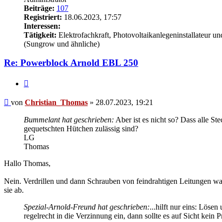
Beiträge:
107
Registriert:
18.06.2023, 17:57
Interessen:
Tätigkeit:
Elektrofachkraft, Photovoltaikanlegeninstallateur u
(Sungrow und ähnliche)
Re: Powerblock Arnold EBL 250
Zitieren
Beitrag
von
Christian_Thomas
»
28.07.2023, 19:21
Bummelant hat geschrieben:
Aber ist es nicht so? Dass alle S
gequetschten Hütchen zulässig sind?
LG
Thomas
Hallo Thomas,
Nein. Verdrillen und dann Schrauben von feindrahtigen Leitungen war
sie ab.
Spezial-Arnold-Freund hat geschrieben:
...hilft nur eins: Löse
regelrecht in die Verzinnung ein, dann sollte es auf Sicht kein