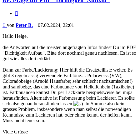
Re: Frage zur PDF "Dichtigkeit_Aufbau"
Zitieren
Beitrag
von
Peter B.
»
07.02.2024, 22:01
Hallo Helge,
die Antworten auf die meisten angefragten Infos findest Du im PDF
"Dichtigkeit Aufbau". Bitte dort nochmal genau nachlesen. Es ist so
gut wie alles dort erklärt.
Dann zur Farbe/Lackierung: Hier hilft die Ersatzteilliste weiter. Es
gibt 3 regelmässig verwendete Farbtöne.... Polarweiss (VW),
Coloradobeige (Arnold Hausfarbe; sehr schlecht nachzumischen!)
und sandbeige, das eine Farbnuance von Hellelfenbein (Taxibeige)
ist. Farbnuancen kannst Du per Lackkarte beispielsweise bei mipa
herausfinden. Alternative ist Farbmessung beim Lackierer. Es sollte
sich also genau herausfinden lassen
. In Summe also kein
grosses Problem, insbesondere wenn man selbst die notwendigen
Kenntnisse zum Lackieren hat, oder einen kennt, der helfen kann.
Muss nicht teuer sein.
Viele Grüsse