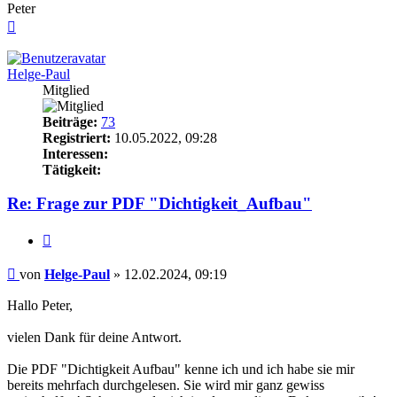
Peter
Nach
oben
Helge-Paul
Mitglied
Beiträge:
73
Registriert:
10.05.2022, 09:28
Interessen:
Tätigkeit:
Re: Frage zur PDF "Dichtigkeit_Aufbau"
Zitieren
Beitrag
von
Helge-Paul
»
12.02.2024, 09:19
Hallo Peter,
vielen Dank für deine Antwort.
Die PDF "Dichtigkeit Aufbau" kenne ich und ich habe sie mir
bereits mehrfach durchgelesen. Sie wird mir ganz gewiss