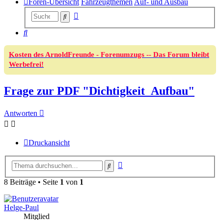
Foren-Übersicht
Fahrzeugthemen
Auf- und Ausbau
Erweiterte
Suche
Suche
Suche
Kosten des ArnoldFreunde - Forenumzugs -- Das Forum bleibt
Werbefrei!
Frage zur PDF "Dichtigkeit_Aufbau"
Antworten
Druckansicht
Erweiterte
Suche
Suche
8 Beiträge • Seite
1
von
1
Helge-Paul
Mitglied