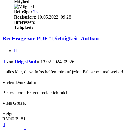
Mitglied
Beiträge:
73
Registriert:
10.05.2022, 09:28
Interessen:
Tätigkeit:
Re: Frage zur PDF "Dichtigkeit_Aufbau"
Zitieren
Beitrag
von
Helge-Paul
»
13.02.2024, 09:26
...alles klar, diese Infos helfen mir auf jeden Fall schon mal weiter!
Vielen Dank dafür!
Bei weiteren Fragen melde ich mich.
Viele Grüße,
Helge
RM40 Bj.81
Nach
oben