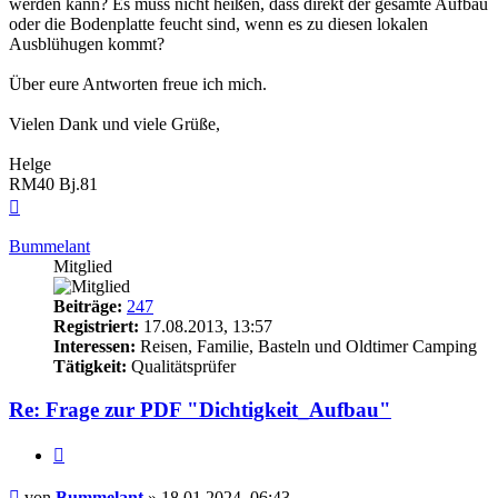
werden kann? Es muss nicht heißen, dass direkt der gesamte Aufbau
oder die Bodenplatte feucht sind, wenn es zu diesen lokalen
Ausblühugen kommt?
Über eure Antworten freue ich mich.
Vielen Dank und viele Grüße,
Helge
RM40 Bj.81
Nach
oben
Bummelant
Mitglied
Beiträge:
247
Registriert:
17.08.2013, 13:57
Interessen:
Reisen, Familie, Basteln und Oldtimer Camping
Tätigkeit:
Qualitätsprüfer
Re: Frage zur PDF "Dichtigkeit_Aufbau"
Zitieren
Beitrag
von
Bummelant
»
18.01.2024, 06:43