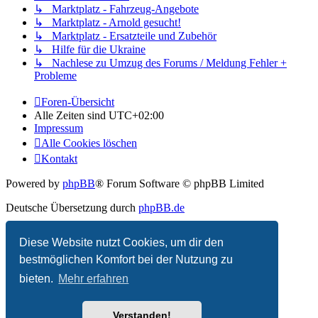
↳ Marktplatz - Fahrzeug-Angebote
↳ Marktplatz - Arnold gesucht!
↳ Marktplatz - Ersatzteile und Zubehör
↳ Hilfe für die Ukraine
↳ Nachlese zu Umzug des Forums / Meldung Fehler +
Probleme
Foren-Übersicht
Alle Zeiten sind
UTC+02:00
Impressum
Alle Cookies löschen
Kontakt
Powered by
phpBB
® Forum Software © phpBB Limited
Deutsche Übersetzung durch
phpBB.de
Datenschutz
|
Nutzungsbedingungen
Diese Website nutzt Cookies, um dir den
bestmöglichen Komfort bei der Nutzung zu
bieten.
Mehr erfahren
Verstanden!