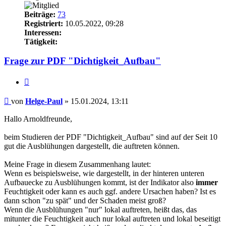
Beiträge:
73
Registriert:
10.05.2022, 09:28
Interessen:
Tätigkeit:
Frage zur PDF "Dichtigkeit_Aufbau"
Zitieren
Beitrag
von
Helge-Paul
»
15.01.2024, 13:11
Hallo Arnoldfreunde,
beim Studieren der PDF "Dichtigkeit_Aufbau" sind auf der Seit 10
gut die Ausblühungen dargestellt, die auftreten können.
Meine Frage in diesem Zusammenhang lautet:
Wenn es beispielsweise, wie dargestellt, in der hinteren unteren
Aufbauecke zu Ausblühungen kommt, ist der Indikator also
immer
Feuchtigkeit oder kann es auch ggf. andere Ursachen haben? Ist es
dann schon "zu spät" und der Schaden meist groß?
Wenn die Ausblühungen "nur" lokal auftreten, heißt das, das
mitunter die Feuchtigkeit auch nur lokal auftreten und lokal beseitigt