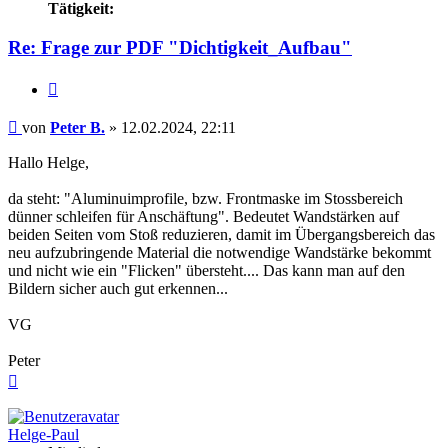
Tätigkeit:
Re: Frage zur PDF "Dichtigkeit_Aufbau"
Zitieren
Beitrag
von
Peter B.
»
12.02.2024, 22:11
Hallo Helge,
da steht: "Aluminuimprofile, bzw. Frontmaske im Stossbereich
dünner schleifen für Anschäftung". Bedeutet Wandstärken auf
beiden Seiten vom Stoß reduzieren, damit im Übergangsbereich das
neu aufzubringende Material die notwendige Wandstärke bekommt
und nicht wie ein "Flicken" übersteht.... Das kann man auf den
Bildern sicher auch gut erkennen...
VG
Peter
Nach
oben
Helge-Paul