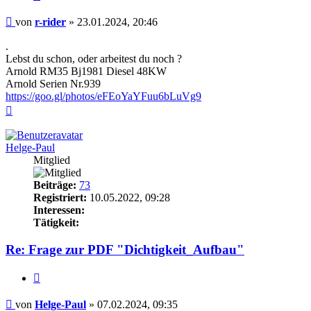
Beitrag
von
r-rider
»
23.01.2024, 20:46
.
Lebst du schon, oder arbeitest du noch ?
Arnold RM35 Bj1981 Diesel 48KW
Arnold Serien Nr.939
https://goo.gl/photos/eFEoYaYFuu6bLuVg9
Nach
oben
Helge-Paul
Mitglied
Beiträge:
73
Registriert:
10.05.2022, 09:28
Interessen:
Tätigkeit:
Re: Frage zur PDF "Dichtigkeit_Aufbau"
Zitieren
Beitrag
von
Helge-Paul
»
07.02.2024, 09:35