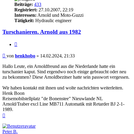
Beiträge:
433
Registriert:
27.10.2007, 22:19
Interessen:
Arnold und Moto-Guzzi
Tätigkeit:
Hydraulic engineer
Turschanieren. Arnold aus 1982
Zitieren
Beitrag
von
henkhobo
»
14.02.2024, 21:33
Hallo Leute, ein Arnoldfreund aus die Niederlande hatte ein
turschanier kaput. Sind ergendwo noch einige gebraucht oder neu
zu bekommen? Diese Arnoldbezitser hatte sein passwort vergessen.
Wir haben kontakt mit ihnen und wolte nachrichten weiterleiten.
Henk Boon
Reisemobilstellplatz "de Bonenstee" Nieuwlande NL
Arnold/Traber excl Line MB711 Automatik mit Retarder BJ 2-1-
1989.
Nach
oben
Peter B.