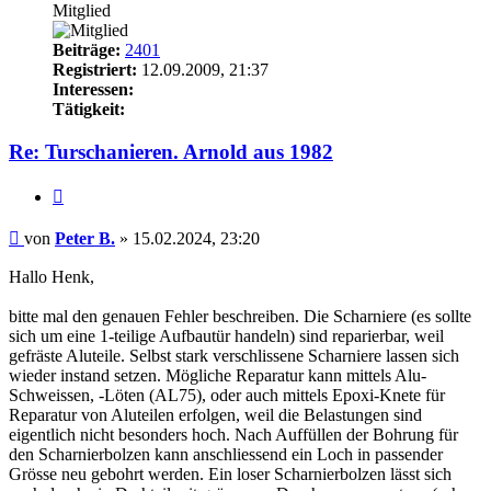
Mitglied
Beiträge:
2401
Registriert:
12.09.2009, 21:37
Interessen:
Tätigkeit:
Re: Turschanieren. Arnold aus 1982
Zitieren
Beitrag
von
Peter B.
»
15.02.2024, 23:20
Hallo Henk,
bitte mal den genauen Fehler beschreiben. Die Scharniere (es sollte
sich um eine 1-teilige Aufbautür handeln) sind reparierbar, weil
gefräste Aluteile. Selbst stark verschlissene Scharniere lassen sich
wieder instand setzen. Mögliche Reparatur kann mittels Alu-
Schweissen, -Löten (AL75), oder auch mittels Epoxi-Knete für
Reparatur von Aluteilen erfolgen, weil die Belastungen sind
eigentlich nicht besonders hoch. Nach Auffüllen der Bohrung für
den Scharnierbolzen kann anschliessend ein Loch in passender
Grösse neu gebohrt werden. Ein loser Scharnierbolzen lässt sich