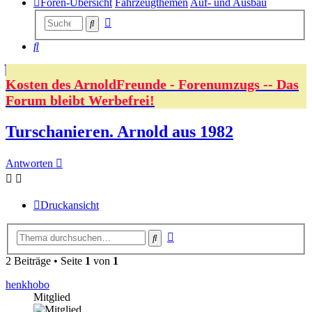
Foren-Übersicht
Fahrzeugthemen
Auf- und Ausbau
Erweiterte
Suche
Suche
Suche
Kosten des ArnoldFreunde - Forenumzugs -- Das
Forum bleibt Werbefrei!
Turschanieren. Arnold aus 1982
Antworten
Druckansicht
Erweiterte
Suche
Suche
2 Beiträge • Seite
1
von
1
henkhobo
Mitglied