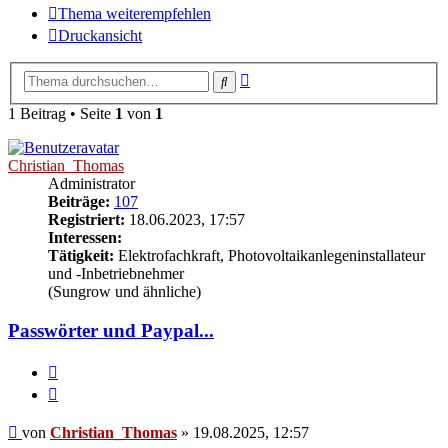
Thema weiterempfehlen
Druckansicht
Erweiterte
Suche
Suche
1 Beitrag • Seite
1
von
1
Christian_Thomas
Administrator
Beiträge:
107
Registriert:
18.06.2023, 17:57
Interessen:
Tätigkeit:
Elektrofachkraft, Photovoltaikanlegeninstallateur
und -Inbetriebnehmer
(Sungrow und ähnliche)
Passwörter und Paypal...
Melden
Zitieren
Beitrag
von
Christian_Thomas
»
19.08.2025, 12:57