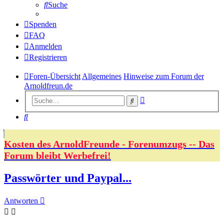
Suche
Spenden
FAQ
Anmelden
Registrieren
Foren-Übersicht
Allgemeines
Hinweise zum Forum der
Arnoldfreun.de
Erweiterte
Suche
Suche
Suche
Kosten des ArnoldFreunde - Forenumzugs -- Das
Forum bleibt Werbefrei!
Passwörter und Paypal...
Antworten