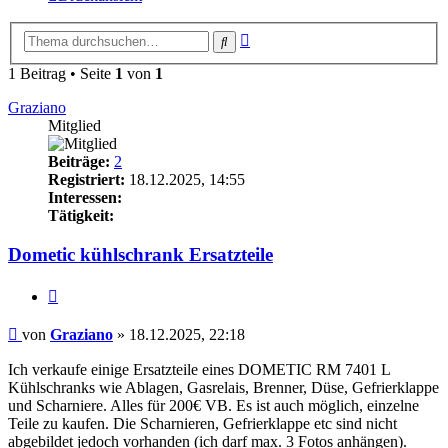
Erweiterte
Suche
Suche
1 Beitrag • Seite
1
von
1
Graziano
Mitglied
Beiträge:
2
Registriert:
18.12.2025, 14:55
Interessen:
Tätigkeit:
Dometic kühlschrank Ersatzteile
Zitieren
Beitrag
von
Graziano
»
18.12.2025, 22:18
Ich verkaufe einige Ersatzteile eines DOMETIC RM 7401 L
Kühlschranks wie Ablagen, Gasrelais, Brenner, Düse, Gefrierklappe
und Scharniere. Alles für 200€ VB. Es ist auch möglich, einzelne
Teile zu kaufen. Die Scharnieren, Gefrierklappe etc sind nicht
abgebildet jedoch vorhanden (ich darf max. 3 Fotos anhängen).