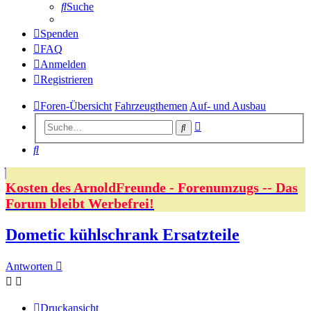
Suche
Spenden
FAQ
Anmelden
Registrieren
Foren-Übersicht
Fahrzeugthemen
Auf- und Ausbau
Erweiterte
Suche
Suche
Suche
Kosten des ArnoldFreunde - Forenumzugs -- Das
Forum bleibt Werbefrei!
Dometic kühlschrank Ersatzteile
Antworten
Druckansicht